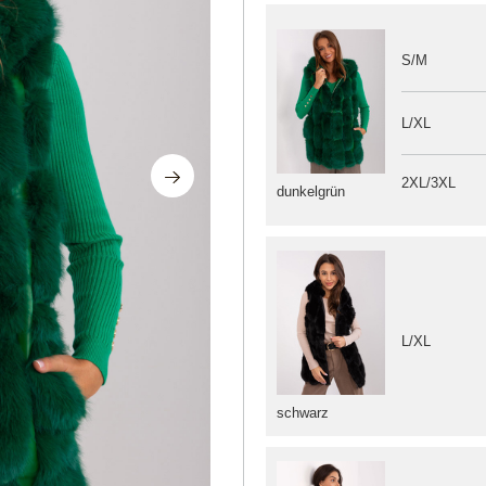
S/M
L/XL
2XL/3XL
dunkelgrün
L/XL
schwarz