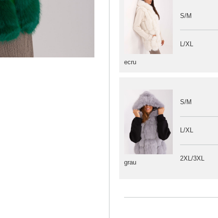
S/M
L/XL
ecru
S/M
L/XL
2XL/3XL
grau