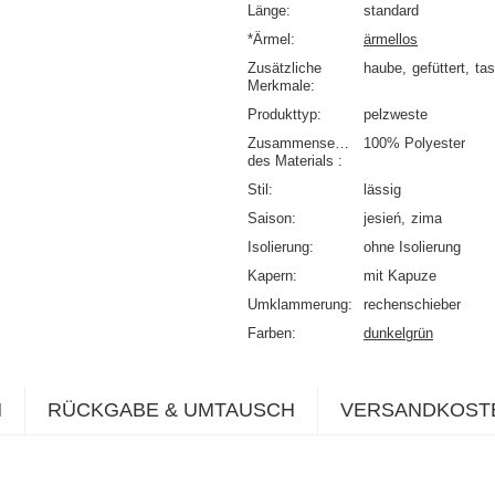
Länge
standard
*Ärmel
ärmellos
Zusätzliche
haube
gefüttert
ta
Merkmale
Produkttyp
pelzweste
Zusammensetzung
100% Polyester
des Materials
Stil
lässig
Saison
jesień
zima
Isolierung
ohne Isolierung
Kapern
mit Kapuze
Umklammerung
rechenschieber
Farben
dunkelgrün
N
RÜCKGABE & UMTAUSCH
VERSANDKOST