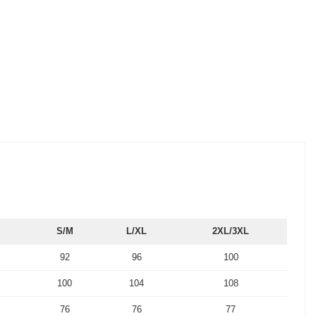
S/M
L/XL
2XL/3XL
92
96
100
100
104
108
76
76
77