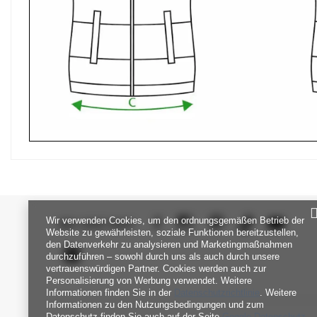
Wir verwenden Cookies, um den ordnungsgemäßen Betrieb der
SEI UNS NAH
Website zu gewährleisten, soziale Funktionen bereitzustellen,
den Datenverkehr zu analysieren und Marketingmaßnahmen
durchzuführen – sowohl durch uns als auch durch unsere
vertrauenswürdigen Partner. Cookies werden auch zur
Personalisierung von Werbung verwendet. Weitere
Informationen finden Sie in der
Datenschutzrichtlinie
. Weitere
Informationen zu den Nutzungsbedingungen und zum
Datenschutz finden Sie auch auf der Seite
Google Datenschutz