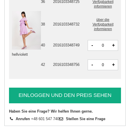
36
2016103348725
Verfügbarkeit
informieren
über die
38
2016103348732
Verfügbarkeit
informieren
-
+
40
2016103348749
hellviolett
-
+
42
2016103348756
EINLOGGEN UND DEN PREIS SEHEN
Haben Sie eine Frage? Wir helfen Ihnen gerne.
Anrufen
+48 601 547 740
Stellen Sie eine Frage