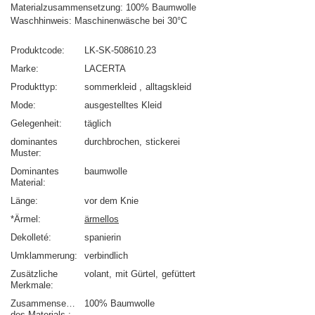
Materialzusammensetzung: 100% Baumwolle
Waschhinweis: Maschinenwäsche bei 30°C
Produktcode
LK-SK-508610.23
Marke
LACERTA
Produkttyp
sommerkleid
alltagskleid
Mode
ausgestelltes Kleid
Gelegenheit
täglich
dominantes
durchbrochen
stickerei
Muster
Dominantes
baumwolle
Material
Länge
vor dem Knie
*Ärmel
ärmellos
Dekolleté
spanierin
Umklammerung
verbindlich
Zusätzliche
volant
mit Gürtel
gefüttert
Merkmale
Zusammensetzung
100% Baumwolle
des Materials