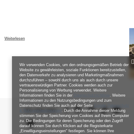
Weiterlesen
Wir verwenden Cookies, um den ordnungsgemäßen Betrieb der
Website zu gewährleisten, soziale Funktionen bereitzustellen,
den Datenverkehr zu analysieren und Marketingmaßnahmen
durchzuführen – sowohl durch uns als auch durch unsere
vertrauenswürdigen Partner. Cookies werden auch zur
Personalisierung von Werbung verwendet. Weitere
Informationen finden Sie in der
Datenschutzrichtlinie
. Weitere
Informationen zu den Nutzungsbedingungen und zum
Datenschutz finden Sie auch auf der Seite
Google Datenschutz
SEI UNS NAH
& Nutzungsbedingungen
. Durch die Annahme dieser Meldung
stimmen Sie der Speicherung von Cookies auf Ihrem Computer
zu. Die Bedingungen für deren Speicherung oder den Zugriff
darauf können Sie durch Klicken auf die Registerkarte
„Einwilligungseinstellungen" festlegen. Sie können Ihre