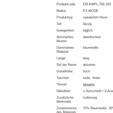
Produktcode
EM-KMPL-769.19X
Marke
EX-MODE
Produkttyp
sweatshirt+Hose
Stil
lässig
Gelegenheit
täglich
dominantes
überdrucken
Muster
Dominantes
baumwolle
Material
Länge
lang
Stil der Beine
abzieher
Gürtelhöhe
hoch
Taschen
seite
hinter
*Ärmel
langarm
Dekolleté
v-Ausschnitt / V-Aus
Zusätzliche
isolierung
Merkmale
Zusammensetzung
70% Baumwolle
30
des Materials