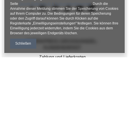
Seite
Google Datenschutz & Nutzungsbedingungen
. Durch die
Annahme dieser Meldung stimmen Sie der Speicherung von Cookies
auf Ihrem Computer zu. Die Bedingungen für deren Speicherung
oder den Zugriff darauf können Sie durch Klicken auf die
Registerkarte „Einwilligungseinstellungen" festlegen. Sie können Ihre
Einwilligung jederzeit widerrufen, indem Sie die Cookies aus dem
Browser des jeweiligen Endgeräts löschen.
FABRIKPREIS-GROSSHANDEL-K
Schließen
UNDENDIENST
Zahlung und Lieferkosten
FAQ - Häufig gestellte Fragen
Rückgabepolitik
INFORMATIONEN
Verordnungen
Datenschutzbestimmungen
KONTAKT
+48 601 547 740
hurt@factoryprice.eu