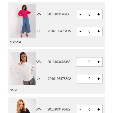
-
+
S/M
2016103478408
-
+
L/XL
2016103478415
fuchsia
-
+
S/M
2016103478385
-
+
L/XL
2016103478392
ecru
-
+
S/M
2016103478422