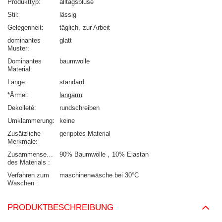
Produkttyp
alltagsbluse
Stil
lässig
Gelegenheit
täglich
zur Arbeit
dominantes
glatt
Muster
Dominantes
baumwolle
Material
Länge
standard
*Ärmel
langarm
Dekolleté
rundschreiben
Umklammerung
keine
Zusätzliche
geripptes Material
Merkmale
Zusammensetzung
90% Baumwolle
10% Elastan
des Materials
Verfahren zum
maschinenwäsche bei 30°C
Waschen
PRODUKTBESCHREIBUNG