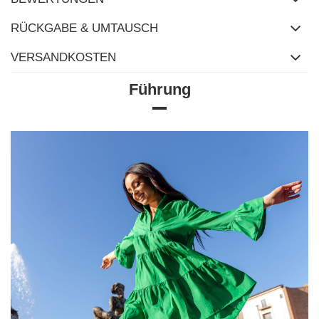
RÜCKGABE & UMTAUSCH
VERSANDKOSTEN
Führung
Größentabelle
Maße flach gemessen (+/- 1cm)
Größe
S/M
L/XL
[A] Brustumfang
84
88
[C] Hüftumfang
70
72
[D] Gesamtlänge
58
58
[E] Ärmellänge
56
56