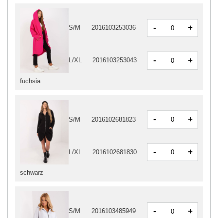
-
+
S/M
2016103253036
-
+
L/XL
2016103253043
fuchsia
-
+
S/M
2016102681823
-
+
L/XL
2016102681830
schwarz
-
+
S/M
2016103485949