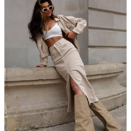
Größentabelle
Maße flach gemessen (+/- 1cm)
Größe
S/M
L/XL
[A] Brustumfang
150
158
[C] Hüftumfang
106
110
[D] Gesamtlänge
102
102
[E] Ärmellänge
40
42