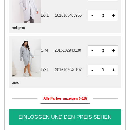
-
+
L/XL
2016103485956
hellgrau
-
+
S/M
2016102940180
-
+
L/XL
2016102940197
grau
Alle Farben anzeigen (+18)
EINLOGGEN UND DEN PREIS SEHEN