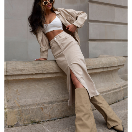
Größe
S/M
L/XL
[A] Brustumfang
150
158
[C] Hüftumfang
106
110
[D] Gesamtlänge
102
102
[E] Ärmellänge
40
42