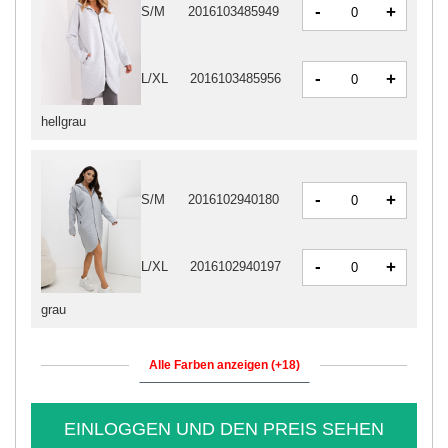
-
+
S/M
2016103485949
-
+
L/XL
2016103485956
hellgrau
-
+
S/M
2016102940180
-
+
L/XL
2016102940197
grau
Alle Farben anzeigen (+18)
EINLOGGEN UND DEN PREIS SEHEN