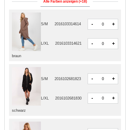
Alle Farben anzeigen (+18)
-
+
S/M
2016103314614
-
+
L/XL
2016103314621
braun
-
+
S/M
2016102681823
-
+
L/XL
2016102681830
schwarz