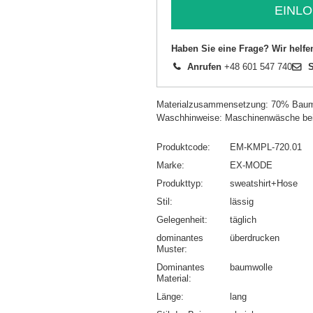
EINLO
Haben Sie eine Frage? Wir helfe
Anrufen
+48 601 547 740
S
Materialzusammensetzung: 70% Baum
Waschhinweise: Maschinenwäsche be
Produktcode
EM-KMPL-720.01
Marke
EX-MODE
Produkttyp
sweatshirt+Hose
Stil
lässig
Gelegenheit
täglich
dominantes
überdrucken
Muster
Dominantes
baumwolle
Material
Länge
lang