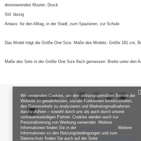
dominierendes Muster: Druck
Stil: lässig
Anlass: für den Alltag, in der Stadt, zum Spazieren, zur Schule
Das Model trägt die Größe One Size. Maße des Models: Größe 181 cm, Bru
Maße des Sets in der Größe One Size flach gemessen: Breite unter den Ach
Wir verwenden Cookies, um den ordnungsgemäßen Betrieb der
SEI UNS NAH
Website zu gewährleisten, soziale Funktionen bereitzustellen,
den Datenverkehr zu analysieren und Marketingmaßnahmen
durchzuführen – sowohl durch uns als auch durch unsere
vertrauenswürdigen Partner. Cookies werden auch zur
Personalisierung von Werbung verwendet. Weitere
Informationen finden Sie in der
Datenschutzrichtlinie
. Weitere
Informationen zu den Nutzungsbedingungen und zum
Datenschutz finden Sie auch auf der Seite
Google Datenschutz