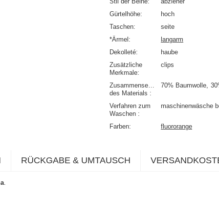
Stil der Beine
abzieher
Gürtelhöhe
hoch
Taschen
seite
*Ärmel
langarm
Dekolleté
haube
Zusätzliche
clips
Merkmale
Zusammensetzung
70% Baumwolle
30
des Materials
Verfahren zum
maschinenwäsche b
Waschen
Farben
fluororange
N
RÜCKGABE & UMTAUSCH
VERSANDKOST
na
.