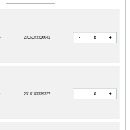
-
+
e
2016103318841
-
+
e
2016103339327