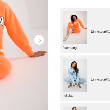
Einheitsgröß
fluororange
Einheitsgröß
hellblau