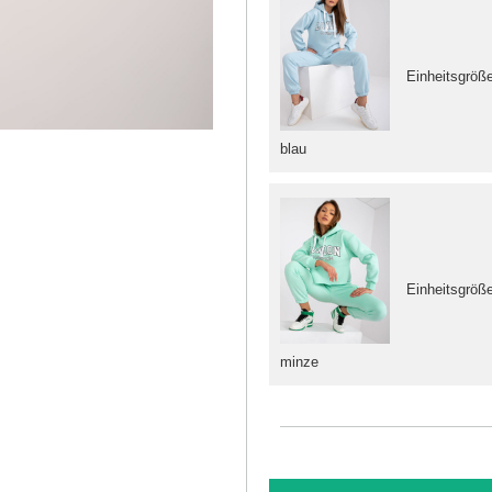
Einheitsgröß
blau
Einheitsgröß
minze