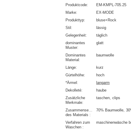
Produktcode
EM-KMPL-705.25
Marke
EX-MODE
Produkttyp
bluse+Rock
Stil
lässig
Gelegenheit
täglich
dominantes
glatt
Muster
Dominantes
baumwolle
Material
Länge
kurz
Gürtelhöhe
hoch
*Ärmel
langarm
Dekolleté
haube
Zusätzliche
taschen
clips
Merkmale
Zusammensetzung
70% Baumwolle
30
des Materials
Verfahren zum
maschinenwäsche b
Waschen