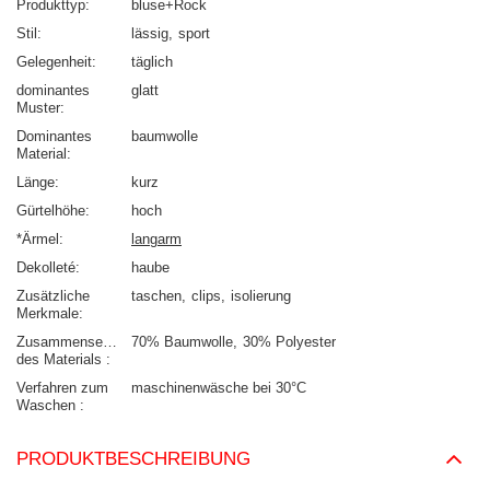
Produkttyp
bluse+Rock
Stil
lässig
sport
Gelegenheit
täglich
dominantes
glatt
Muster
Dominantes
baumwolle
Material
Länge
kurz
Gürtelhöhe
hoch
*Ärmel
langarm
Dekolleté
haube
Zusätzliche
taschen
clips
isolierung
Merkmale
Zusammensetzung
70% Baumwolle
30% Polyester
des Materials
Verfahren zum
maschinenwäsche bei 30°C
Waschen
PRODUKTBESCHREIBUNG