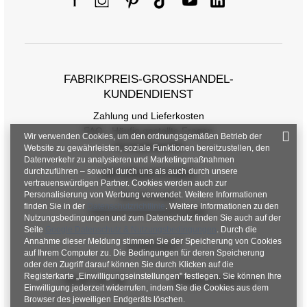
FABRIKPREIS-GROSSHANDEL-K
UNDENDIENST
Zahlung und Lieferkosten
FAQ - Häufig gestellte Fragen
Wir verwenden Cookies, um den ordnungsgemäßen Betrieb der
Rückgabepolitik
Website zu gewährleisten, soziale Funktionen bereitzustellen, den
Datenverkehr zu analysieren und Marketingmaßnahmen
durchzuführen – sowohl durch uns als auch durch unsere
INFORMATIONEN
vertrauenswürdigen Partner. Cookies werden auch zur
Personalisierung von Werbung verwendet. Weitere Informationen
Verordnungen
finden Sie in der
Datenschutzrichtlinie
. Weitere Informationen zu den
Datenschutzbestimmungen
Nutzungsbedingungen und zum Datenschutz finden Sie auch auf der
Seite
Google Datenschutz & Nutzungsbedingungen
. Durch die
Annahme dieser Meldung stimmen Sie der Speicherung von Cookies
KONTAKT
auf Ihrem Computer zu. Die Bedingungen für deren Speicherung
oder den Zugriff darauf können Sie durch Klicken auf die
Registerkarte „Einwilligungseinstellungen" festlegen. Sie können Ihre
+48 601 547 740
hurt@factoryprice.eu
Einwilligung jederzeit widerrufen, indem Sie die Cookies aus dem
Browser des jeweiligen Endgeräts löschen.