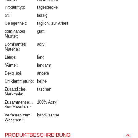
Produkttyp
tagesdecke
Stil
lässig
Gelegenheit
täglich
zur Arbeit
dominantes
glatt
Muster
Dominantes
acryl
Material
Länge
lang
*Ärmel
langarm
Dekolleté
andere
Umklammerung
keine
Zusätzliche
taschen
Merkmale
Zusammensetzung
100% Acryl
des Materials
Verfahren zum
handwäsche
Waschen
PRODUKTBESCHREIBUNG