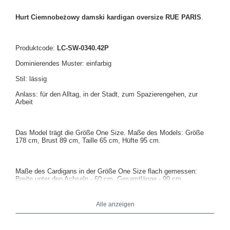
Hurt Ciemnobeżowy damski kardigan oversize RUE PARIS
.
Produktcode:
LC-SW-0340.42P
Dominierendes Muster: einfarbig
Stil: lässig
Anlass: für den Alltag, in der Stadt, zum Spazierengehen, zur
Arbeit
Das Model trägt die Größe One Size. Maße des Models: Größe
178 cm, Brust 89 cm, Taille 65 cm, Hüfte 95 cm.
Maße des Cardigans in der Größe One Size flach gemessen:
Breite unter den Achseln - 60 cm, Gesamtlänge - 99 cm,
Ärmellänge - 63 cm.
Alle anzeigen