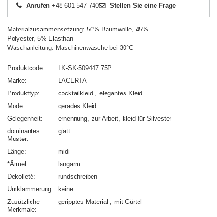
Anrufen
+48 601 547 740
Stellen Sie eine Frage
Materialzusammensetzung: 50% Baumwolle, 45%
Polyester, 5% Elasthan
Waschanleitung: Maschinenwäsche bei 30°C
Produktcode
LK-SK-509447.75P
Marke
LACERTA
Produkttyp
cocktailkleid
elegantes Kleid
Mode
gerades Kleid
Gelegenheit
ernennung
zur Arbeit
kleid für Silvester
dominantes
glatt
Muster
Länge
midi
*Ärmel
langarm
Dekolleté
rundschreiben
Umklammerung
keine
Zusätzliche
geripptes Material
mit Gürtel
Merkmale