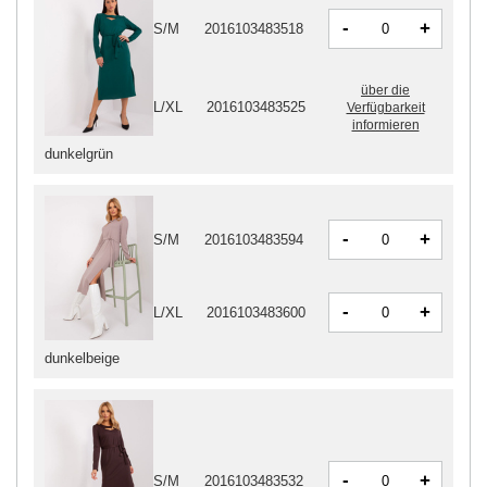
-
+
S/M
2016103483518
über die
L/XL
2016103483525
Verfügbarkeit
informieren
dunkelgrün
-
+
S/M
2016103483594
-
+
L/XL
2016103483600
dunkelbeige
-
+
S/M
2016103483532