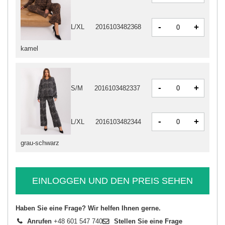
-
+
L/XL
2016103482368
kamel
-
+
S/M
2016103482337
-
+
L/XL
2016103482344
grau-schwarz
EINLOGGEN UND DEN PREIS SEHEN
Haben Sie eine Frage? Wir helfen Ihnen gerne.
Anrufen
+48 601 547 740
Stellen Sie eine Frage