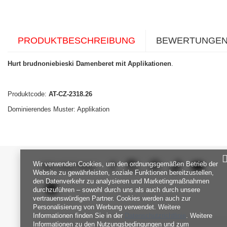
PRODUKTBESCHREIBUNG
BEWERTUNGE
Hurt brudnoniebieski Damenberet mit Applikationen
.
Produktcode:
AT-CZ-2318.26
Dominierendes Muster: Applikation
Wir verwenden Cookies, um den ordnungsgemäßen Betrieb der
SEI UNS NAH
Website zu gewährleisten, soziale Funktionen bereitzustellen,
den Datenverkehr zu analysieren und Marketingmaßnahmen
durchzuführen – sowohl durch uns als auch durch unsere
vertrauenswürdigen Partner. Cookies werden auch zur
Personalisierung von Werbung verwendet. Weitere
Informationen finden Sie in der
Datenschutzrichtlinie
. Weitere
Informationen zu den Nutzungsbedingungen und zum