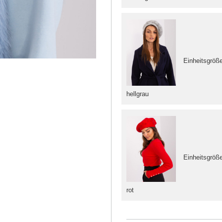
Einheitsgröß
hellgrau
Einheitsgröß
rot