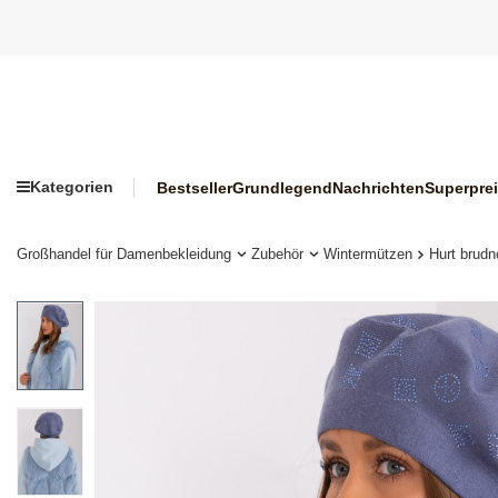
Kategorien
Bestseller
Grundlegend
Nachrichten
Superpre
Großhandel für Damenbekleidung
Zubehör
Wintermützen
Hurt brudn