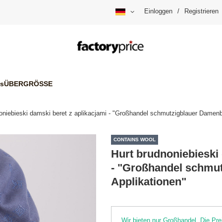
Einloggen
/
Registrieren
is
ÜBERGRÖSSE
oniebieski damski beret z aplikacjami - "Großhandel schmutzigblauer Damenbe
CONTAINS WOOL
Hurt brudnoniebieski 
- "Großhandel schmu
Applikationen"
Wir bieten nur Großhandel. Die P