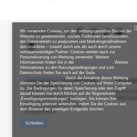
Wir verwenden Cookies, um den ordnungsgemäßen Betrieb der
SEI UNS NAH
Website zu gewährleisten, soziale Funktionen bereitzustellen,
den Datenverkehr zu analysieren und Marketingmaßnahmen
durchzuführen – sowohl durch uns als auch durch unsere
vertrauenswürdigen Partner. Cookies werden auch zur
Personalisierung von Werbung verwendet. Weitere
Informationen finden Sie in der
Datenschutzrichtlinie
. Weitere
Informationen zu den Nutzungsbedingungen und zum
Datenschutz finden Sie auch auf der Seite
Google Datenschutz
& Nutzungsbedingungen
. Durch die Annahme dieser Meldung
FABRIKPREIS-GROSSHANDEL-K
INFORM
stimmen Sie der Speicherung von Cookies auf Ihrem Computer
UNDENDIENST
zu. Die Bedingungen für deren Speicherung oder den Zugriff
Verordnun
darauf können Sie durch Klicken auf die Registerkarte
Zahlung und Lieferkosten
Datenschu
„Einwilligungseinstellungen" festlegen. Sie können Ihre
Einwilligung jederzeit widerrufen, indem Sie die Cookies aus
FAQ - Häufig gestellte Fragen
dem Browser des jeweiligen Endgeräts löschen.
Rückgabepolitik
Schließen