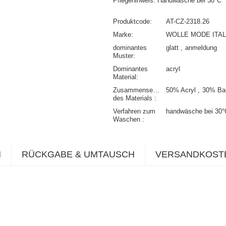
Pflegehinweis: Handwäsche bei 30°C
Produktcode
AT-CZ-2318.26
Marke
WOLLE MODE ITAL
dominantes
glatt
anmeldung
Muster
Dominantes
acryl
Material
Zusammensetzung
50% Acryl
30% Ba
des Materials
Verfahren zum
handwäsche bei 30°
Waschen
N
RÜCKGABE & UMTAUSCH
VERSANDKOST