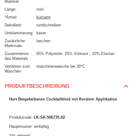
Material
Länge
mini
*Ärmel
kurzarm
Dekolleté
rundschreiben
Umklammerung
keine
Zusätzliche
taschen
Merkmale
Zusammensetzung
65% Polyester
25% Viskose
10% Elastan
des Materials
Verfahren zum
maschinenwäsche bei 30°C
Waschen
PRODUKTBESCHREIBUNG
Hurt Beigefarbenes Cocktailkleid mit floralem Applikation
.
Produktcode:
LK-SK-506735.82
Hauptmuster: einfarbig
Stil: elegant