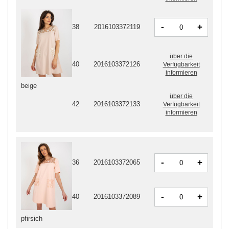
-
+
38
2016103372119
über die
40
2016103372126
Verfügbarkeit
informieren
beige
über die
42
2016103372133
Verfügbarkeit
informieren
-
+
36
2016103372065
-
+
40
2016103372089
pfirsich