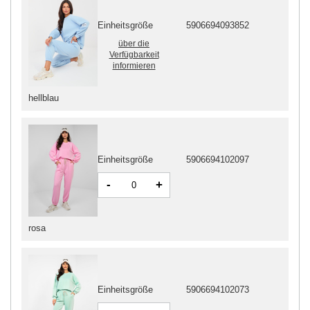
Einheitsgröße
5906694093852
über die
Verfügbarkeit
informieren
hellblau
Einheitsgröße
5906694102097
-
+
rosa
Einheitsgröße
5906694102073