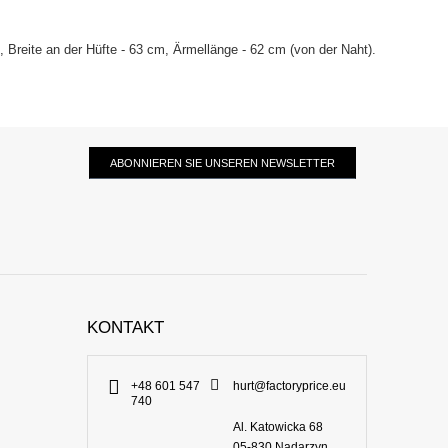
Breite an der Hüfte - 63 cm, Ärmellänge - 62 cm (von der Naht).
ABONNIEREN SIE UNSEREN NEWSLETTER
KONTAKT
+48 601 547
hurt@factoryprice.eu
740
Al. Katowicka 68
05-830
Nadarzyn