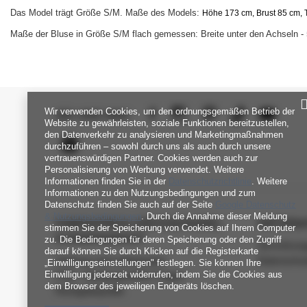
Das Model trägt Größe S/M. Maße des Models:
Höhe 173 cm, Brust 85 cm, T
Maße der Bluse in Größe S/M flach gemessen: Breite unter den Achseln - 
Wir verwenden Cookies, um den ordnungsgemäßen Betrieb der
SEI UNS NAH
Website zu gewährleisten, soziale Funktionen bereitzustellen,
den Datenverkehr zu analysieren und Marketingmaßnahmen
durchzuführen – sowohl durch uns als auch durch unsere
vertrauenswürdigen Partner. Cookies werden auch zur
Personalisierung von Werbung verwendet. Weitere
Informationen finden Sie in der
Datenschutzrichtlinie
. Weitere
Informationen zu den Nutzungsbedingungen und zum
Datenschutz finden Sie auch auf der Seite
Google Datenschutz
& Nutzungsbedingungen
. Durch die Annahme dieser Meldung
FABRIKPREIS-GROSSHANDEL-K
INFORM
stimmen Sie der Speicherung von Cookies auf Ihrem Computer
UNDENDIENST
zu. Die Bedingungen für deren Speicherung oder den Zugriff
Verordnun
darauf können Sie durch Klicken auf die Registerkarte
Zahlung und Lieferkosten
Datenschu
„Einwilligungseinstellungen" festlegen. Sie können Ihre
Einwilligung jederzeit widerrufen, indem Sie die Cookies aus
FAQ - Häufig gestellte Fragen
dem Browser des jeweiligen Endgeräts löschen.
Rückgabepolitik