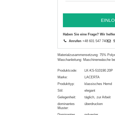
EINLO
Haben Sie eine Frage? Wir helfe
Anrufen
+48 601 547 740
S
Materialzusammensetzung: 75% Polye
Waschanleitung: Maschinenwäsche be
Produktcode
LK-KS-510190.20P
Marke
LACERTA
Produkttyp
klassisches Hemd
Stil
elegant
Gelegenheit
täglich
zur Arbeit
dominantes
überdrucken
Muster
Dominantes
polyester