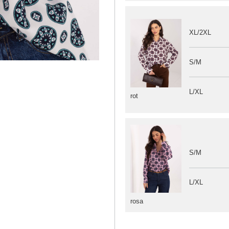
XL/2XL
S/M
L/XL
rot
S/M
L/XL
rosa