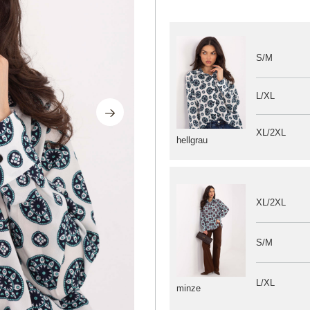
S/M
L/XL
XL/2XL
hellgrau
XL/2XL
S/M
L/XL
minze