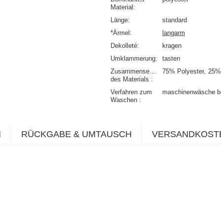
Material
Länge
standard
*Ärmel
langarm
Dekolleté
kragen
Umklammerung
tasten
Zusammensetzung
75% Polyester
25%
des Materials
Verfahren zum
maschinenwäsche b
Waschen
N
RÜCKGABE & UMTAUSCH
VERSANDKOST