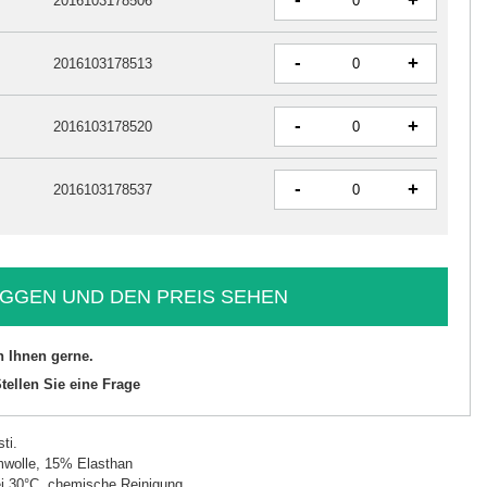
+
2016103178506
-
+
2016103178513
-
+
2016103178520
-
+
2016103178537
GGEN UND DEN PREIS SEHEN
n Ihnen gerne.
tellen Sie eine Frage
ti.
wolle, 15% Elasthan
i 30°C, chemische Reinigung