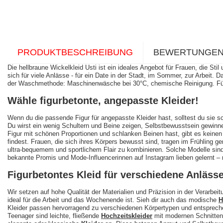
PRODUKTBESCHREIBUNG
BEWERTUNGE
Die hellbraune Wickelkleid Usti ist ein ideales Angebot für Frauen, die Sti
sich für viele Anlässe - für ein Date in der Stadt, im Sommer, zur Arbe
der Waschmethode: Maschinenwäsche bei 30°C, chemische Reinigung. Füg
Wähle figurbetonte, angepasste Kleider!
Wenn du die passende Figur für angepasste Kleider hast, solltest du sie s
Du wirst ein wenig Schultern und Beine zeigen, Selbstbewusstsein gewinne
Figur mit schönen Proportionen und schlanken Beinen hast, gibt es keinen
findest. Frauen, die sich ihres Körpers bewusst sind, tragen im Frühling
ultra-bequemem und sportlichem Flair zu kombinieren. Solche Modelle sind
bekannte Promis und Mode-Influencerinnen auf Instagram lieben gelernt –
Figurbetontes Kleid für verschiedene Anläss
Wir setzen auf hohe Qualität der Materialien und Präzision in der Verarbe
ideal für die Arbeit und das Wochenende ist. Sieh dir auch das modische
H
Kleider passen hervorragend zu verschiedenen Körpertypen und entspreche
Teenager sind leichte, fließende
Hochzeitskleider
mit modernen Schnitten 