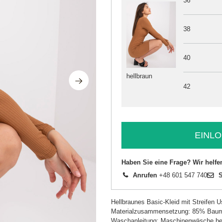
36
38
40
hellbraun
42
EINLO
Haben Sie eine Frage? Wir helfe
Anrufen
+48 601 547 740
S
Hellbraunes Basic-Kleid mit Streifen Us
Materialzusammensetzung: 85% Baum
Waschanleitung: Maschinenwäsche be