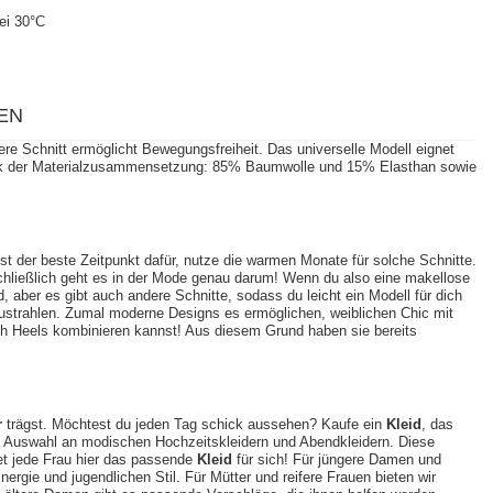
ei 30°C
EN
kere Schnitt ermöglicht Bewegungsfreiheit. Das universelle Modell eignet
l dank der Materialzusammensetzung: 85% Baumwolle und 15% Elasthan sowie
st der beste Zeitpunkt dafür, nutze die warmen Monate für solche Schnitte.
schließlich geht es in der Mode genau darum! Wenn du also eine makellose
 aber es gibt auch andere Schnitte, sodass du leicht ein Modell für dich
szustrahlen. Zumal moderne Designs es ermöglichen, weiblichen Chic mit
igh Heels kombinieren kannst! Aus diesem Grund haben sie bereits
r
trägst. Möchtest du jeden Tag schick aussehen? Kaufe ein
Kleid
, das
ße Auswahl an modischen Hochzeitskleidern und Abendkleidern. Diese
et jede Frau hier das passende
Kleid
für sich! Für jüngere Damen und
nergie und jugendlichen Stil. Für Mütter und reifere Frauen bieten wir