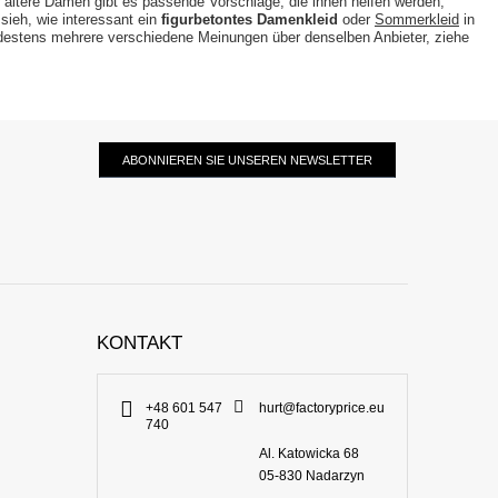
 ältere Damen gibt es passende Vorschläge, die ihnen helfen werden,
 sieh, wie interessant ein
figurbetontes Damenkleid
oder
Sommerkleid
in
destens mehrere verschiedene Meinungen über denselben Anbieter, ziehe
ABONNIEREN SIE UNSEREN NEWSLETTER
KONTAKT
+48 601 547
hurt@factoryprice.eu
740
Al. Katowicka 68
05-830
Nadarzyn