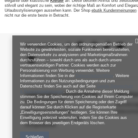
elegante oder klassische
Kleider
an.
Diese betonen Anmut und Selbstbewuss
stilvoll und elegant zu sein, wobei der richtige Maß an Komfort und Eleganz
Urlaubsstylisierungen aussehen kann. Der Shop
ebutik Kundenmeinungen
nicht nur die erste beste in Betracht.
Wir verwenden Cookies, um den ordnungsgemäßen Betrieb der
SEI UNS NAH
Website zu gewährleisten, soziale Funktionen bereitzustellen,
den Datenverkehr zu analysieren und Marketingmaßnahmen
durchzuführen – sowohl durch uns als auch durch unsere
vertrauenswürdigen Partner. Cookies werden auch zur
Personalisierung von Werbung verwendet. Weitere
Informationen finden Sie in der
Datenschutzrichtlinie
. Weitere
Informationen zu den Nutzungsbedingungen und zum
Datenschutz finden Sie auch auf der Seite
Google Datenschutz
& Nutzungsbedingungen
. Durch die Annahme dieser Meldung
FABRIKPREIS-GROSSHANDEL-K
INFORM
stimmen Sie der Speicherung von Cookies auf Ihrem Computer
UNDENDIENST
zu. Die Bedingungen für deren Speicherung oder den Zugriff
Verordnun
darauf können Sie durch Klicken auf die Registerkarte
Zahlung und Lieferkosten
Datenschu
„Einwilligungseinstellungen" festlegen. Sie können Ihre
Einwilligung jederzeit widerrufen, indem Sie die Cookies aus
FAQ - Häufig gestellte Fragen
dem Browser des jeweiligen Endgeräts löschen.
Rückgabepolitik
Schließen