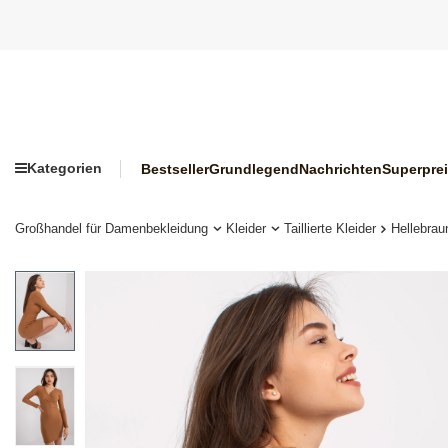
Kategorien
Bestseller
Grundlegend
Nachrichten
Superpre
Großhandel für Damenbekleidung
Kleider
Taillierte Kleider
Hellebrau