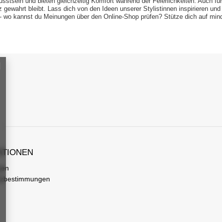
tsein und bieten gleichzeitig Komfort während der Feierlichkeiten. Auch für
 gewahrt bleibt. Lass dich von den Ideen unserer Stylistinnen inspirieren und
- wo kannst du Meinungen über den Online-Shop prüfen? Stütze dich auf min
ATIONEN
gen
tzbestimmungen