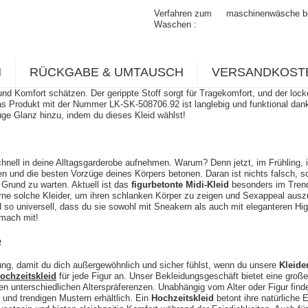
Verfahren zum
maschinenwäsche b
Waschen
N
RÜCKGABE & UMTAUSCH
VERSANDKOST
l und Komfort schätzen. Der gerippte Stoff sorgt für Tragekomfort, und der loc
it. Das Produkt mit der Nummer LK-SK-508706.92 ist langlebig und funktiona
e Glanz hinzu, indem du dieses Kleid wählst!
chnell in deine Alltagsgarderobe aufnehmen. Warum? Denn jetzt, im Frühling, i
n und die besten Vorzüge deines Körpers betonen. Daran ist nichts falsch, 
 Grund zu warten. Aktuell ist das
figurbetonte Midi-Kleid
besonders im Trend,
 gerne solche Kleider, um ihren schlanken Körper zu zeigen und Sexappeal au
 so universell, dass du sie sowohl mit Sneakern als auch mit eleganteren H
 mach mit!
e
itung, damit du dich außergewöhnlich und sicher fühlst, wenn du unsere
Kleide
ochzeitskleid
für jede Figur an. Unser Bekleidungsgeschäft bietet eine gro
n unterschiedlichen Alterspräferenzen. Unabhängig vom Alter oder Figur find
und trendigen Mustern erhältlich. Ein
Hochzeitskleid
betont ihre natürliche E