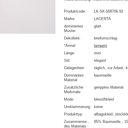
Produktcode
LK-SK-508706.92
Marke
LACERTA
dominantes
glatt
Muster
Dekolleté
briefumschlag
*Ärmel
langarm
Länge
mini
Stil
elegant
Gelegenheit
täglich
zur Arbeit
k
Dominantes
baumwolle
Material
Zusätzliche
geripptes Material
Merkmale
Mode
bleistiftkleid
Umklammerung
keine
Produkttyp
alltagskleid
strickkl
Zusammensetzung
85% Baumwolle
1
des Materials