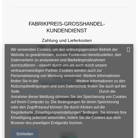
FABRIKPREIS-GROSSHANDEL-K
UNDENDIENST
Zahlung und Lieferkosten
FAQ - Häufig gestellte Fragen
Wir verwenden Cookies, um den ordnungsgemäßen Betrieb der
Rückgabepolitik
Website zu gewährleisten, soziale Funktionen bereitzustellen, den
Datenverkehr zu analysieren und Marketingmaßnahmen
durchzuführen – sowohl durch uns als auch durch unsere
INFORMATIONEN
vertrauenswürdigen Partner. Cookies werden auch zur
Personalisierung von Werbung verwendet. Weitere Informationen
Verordnungen
finden Sie in der
Datenschutzrichtlinie
. Weitere Informationen zu den
Datenschutzbestimmungen
Nutzungsbedingungen und zum Datenschutz finden Sie auch auf der
Seite
Google Datenschutz & Nutzungsbedingungen
. Durch die
Annahme dieser Meldung stimmen Sie der Speicherung von Cookies
KONTAKT
auf Ihrem Computer zu. Die Bedingungen für deren Speicherung
oder den Zugriff darauf können Sie durch Klicken auf die
Registerkarte „Einwilligungseinstellungen" festlegen. Sie können Ihre
+48 601 547 740
hurt@factoryprice.eu
Einwilligung jederzeit widerrufen, indem Sie die Cookies aus dem
Browser des jeweiligen Endgeräts löschen.
Schließen