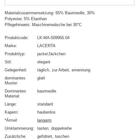
Materialzusammensetzung: 65% Baumwolle, 30%
Polyester, 5% Elasthan
Pflegehinweis: Maschinenwäsche bei 30°C
Produktcode
LK-MA-509956.04
Marke
LACERTA
Produkttyp
jacke/Jäckchen
Stil
elegant
Gelegenheit
täglich
zur Arbeit
ernennung
dominantes
glatt
Muster
Dominantes
baumwolle
Material
Länge
standard
Kapern
haubenlos
*Ärmel
langarm
Umklammerung
tasten
doppelreihe
Zusätzliche
gefüttert
taschen