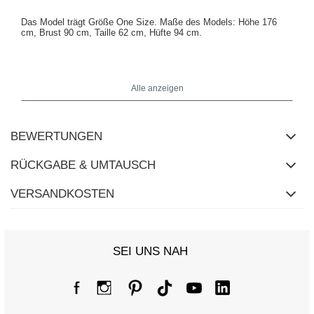
Das Model trägt Größe One Size. Maße des Models: Höhe 176
cm, Brust 90 cm, Taille 62 cm, Hüfte 94 cm.
Maße der Jacke in Größe One Size flach gemessen: Breite unter
den Achseln - 51 cm, Ärmellänge - 62 cm, Hüftbreite - 53 cm,
Alle anzeigen
Gesamtlänge - 75 cm.
BEWERTUNGEN
RÜCKGABE & UMTAUSCH
VERSANDKOSTEN
SEI UNS NAH