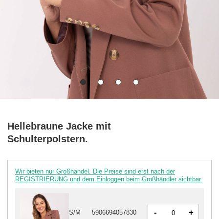
Hellebraune Jacke mit
Schulterpolstern.
Wir bieten nur Großhandel. Die Preise sind erst nach der
REGISTRIERUNG und dem Einloggen beim Großhändler sichtbar.
-
+
S/M
5906694057830