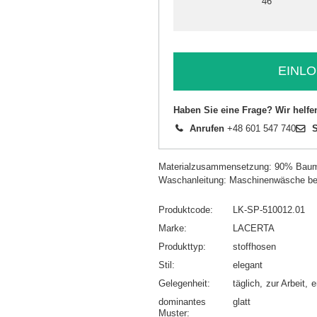
46
EINLO
Haben Sie eine Frage? Wir helfe
Anrufen
+48 601 547 740
S
Materialzusammensetzung: 90% Baum
Waschanleitung: Maschinenwäsche be
Produktcode
LK-SP-510012.01
Marke
LACERTA
Produkttyp
stoffhosen
Stil
elegant
Gelegenheit
täglich
zur Arbeit
e
dominantes
glatt
Muster