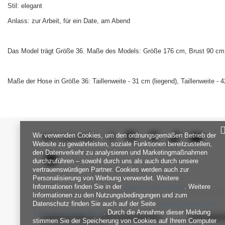
Stil: elegant
Anlass: zur Arbeit, für ein Date, am Abend
Das Model trägt Größe 36. Maße des Models: Größe 176 cm, Brust 90 cm, 
Maße der Hose in Größe 36: Taillenweite - 31 cm (liegend), Taillenweite 
Wir verwenden Cookies, um den ordnungsgemäßen Betrieb der
SEI UNS NAH
Website zu gewährleisten, soziale Funktionen bereitzustellen,
den Datenverkehr zu analysieren und Marketingmaßnahmen
durchzuführen – sowohl durch uns als auch durch unsere
vertrauenswürdigen Partner. Cookies werden auch zur
Personalisierung von Werbung verwendet. Weitere
Informationen finden Sie in der
Datenschutzrichtlinie
. Weitere
Informationen zu den Nutzungsbedingungen und zum
Datenschutz finden Sie auch auf der Seite
Google Datenschutz
& Nutzungsbedingungen
. Durch die Annahme dieser Meldung
FABRIKPREIS-GROSSHANDEL-K
INFORM
stimmen Sie der Speicherung von Cookies auf Ihrem Computer