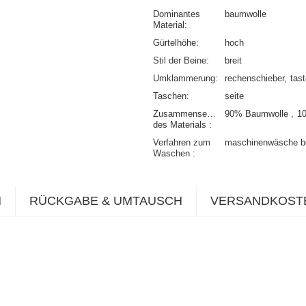
Dominantes
baumwolle
Material
Gürtelhöhe
hoch
Stil der Beine
breit
Umklammerung
rechenschieber
tas
Taschen
seite
Zusammensetzung
90% Baumwolle
1
des Materials
Verfahren zum
maschinenwäsche b
Waschen
N
RÜCKGABE & UMTAUSCH
VERSANDKOST