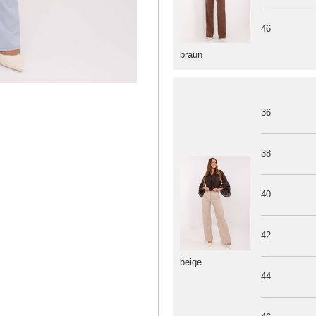
46
braun
36
38
40
42
beige
44