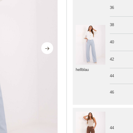
36
38
40
42
hellblau
44
46
44