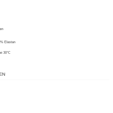
ten
0% Elastan
ei 30°C
EN