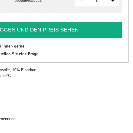
-
+
5906694058332
GGEN UND DEN PREIS SEHEN
n Ihnen gerne.
tellen Sie eine Frage
wolle, 10% Elasthan
i 30°C
rnennung