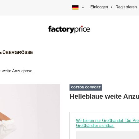
Einloggen
/
Registrieren
is
ÜBERGRÖSSE
e weite Anzughose.
COTTON COMFORT
Helleblaue weite Anz
Wir bieten nur Großhandel. Die P
Großhändler sichtbar.