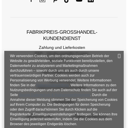
FABRIKPREIS-GROSSHANDEL-K
UNDENDIENST
Zahlung und Lieferkosten
FAQ - Häufig gestellte Fragen
Wir verwenden Cookies, um den ordnungsgemäßen Betrieb der
Rückgabepolitik
Website zu gewährleisten, soziale Funktionen bereitzustellen, den
Datenverkehr zu analysieren und Marketingmaßnahmen
durchzuführen – sowohl durch uns als auch durch unsere
INFORMATIONEN
vertrauenswürdigen Partner. Cookies werden auch zur
Personalisierung von Werbung verwendet. Weitere Informationen
Verordnungen
finden Sie in der
Datenschutzrichtlinie
. Weitere Informationen zu den
Datenschutzbestimmungen
Nutzungsbedingungen und zum Datenschutz finden Sie auch auf der
Seite
Google Datenschutz & Nutzungsbedingungen
. Durch die
Annahme dieser Meldung stimmen Sie der Speicherung von Cookies
KONTAKT
auf Ihrem Computer zu. Die Bedingungen für deren Speicherung
oder den Zugriff darauf können Sie durch Klicken auf die
Registerkarte „Einwilligungseinstellungen" festlegen. Sie können Ihre
+48 601 547 740
hurt@factoryprice.eu
Einwilligung jederzeit widerrufen, indem Sie die Cookies aus dem
Browser des jeweiligen Endgeräts löschen.