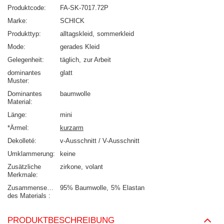
Produktcode
FA-SK-7017.72P
Marke
SCHICK
Produkttyp
alltagskleid
sommerkleid
Mode
gerades Kleid
Gelegenheit
täglich
zur Arbeit
dominantes
glatt
Muster
Dominantes
baumwolle
Material
Länge
mini
*Ärmel
kurzarm
Dekolleté
v-Ausschnitt / V-Ausschnitt
Umklammerung
keine
Zusätzliche
zirkone
volant
Merkmale
Zusammensetzung
95% Baumwolle
5% Elastan
des Materials
PRODUKTBESCHREIBUNG