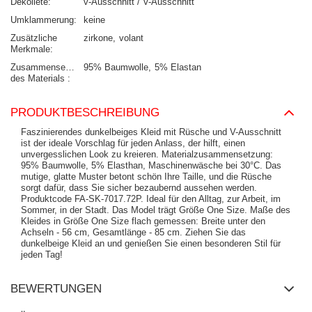
Dekolleté
v-Ausschnitt / V-Ausschnitt
Umklammerung
keine
Zusätzliche
zirkone
volant
Merkmale
Zusammensetzung
95% Baumwolle
5% Elastan
des Materials
PRODUKTBESCHREIBUNG
Faszinierendes dunkelbeiges Kleid mit Rüsche und V-Ausschnitt
ist der ideale Vorschlag für jeden Anlass, der hilft, einen
unvergesslichen Look zu kreieren. Materialzusammensetzung:
95% Baumwolle, 5% Elasthan, Maschinenwäsche bei 30°C. Das
mutige, glatte Muster betont schön Ihre Taille, und die Rüsche
sorgt dafür, dass Sie sicher bezaubernd aussehen werden.
Produktcode FA-SK-7017.72P. Ideal für den Alltag, zur Arbeit, im
Sommer, in der Stadt. Das Model trägt Größe One Size. Maße des
Kleides in Größe One Size flach gemessen: Breite unter den
Achseln - 56 cm, Gesamtlänge - 85 cm. Ziehen Sie das
dunkelbeige Kleid an und genießen Sie einen besonderen Stil für
jeden Tag!
BEWERTUNGEN