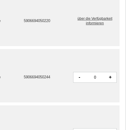
über die Verfügbarkeit
e
5906694050220
informieren
-
+
e
5906694050244