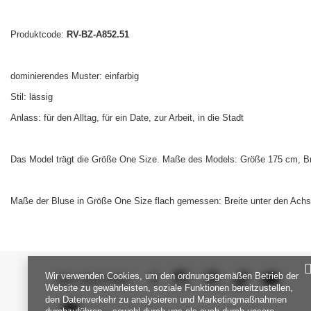
Produktcode:
RV-BZ-A852.51
dominierendes Muster: einfarbig
Stil: lässig
Anlass: für den Alltag, für ein Date, zur Arbeit, in die Stadt
Das Model trägt die Größe One Size. Maße des Models:
Größe 175 cm, Br
Maße der Bluse in Größe One Size flach gemessen: Breite unter den Achse
Wir verwenden Cookies, um den ordnungsgemäßen Betrieb der
SEI UNS NAH
Website zu gewährleisten, soziale Funktionen bereitzustellen,
den Datenverkehr zu analysieren und Marketingmaßnahmen