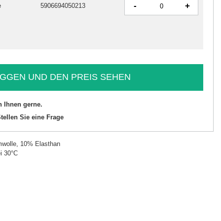
-
+
e
5906694050213
GGEN UND DEN PREIS SEHEN
n Ihnen gerne.
tellen Sie eine Frage
wolle, 10% Elasthan
i 30°C