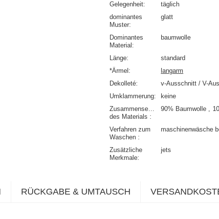
Gelegenheit
täglich
dominantes
glatt
Muster
Dominantes
baumwolle
Material
Länge
standard
*Ärmel
langarm
Dekolleté
v-Ausschnitt / V-Aus
Umklammerung
keine
Zusammensetzung
90% Baumwolle
1
des Materials
Verfahren zum
maschinenwäsche b
Waschen
Zusätzliche
jets
Merkmale
N
RÜCKGABE & UMTAUSCH
VERSANDKOST