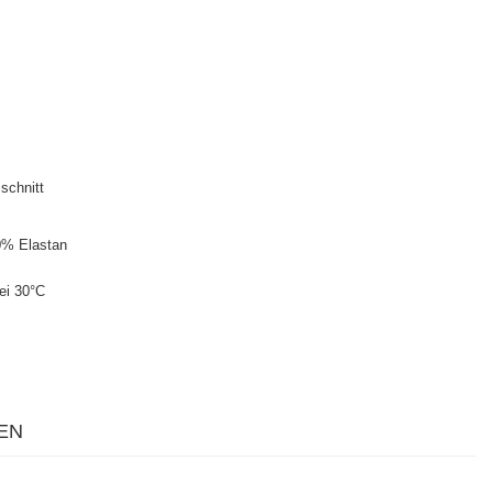
schnitt
0% Elastan
ei 30°C
EN