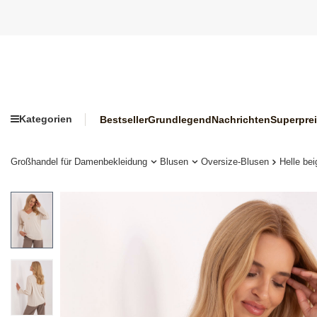
Kategorien
Bestseller
Grundlegend
Nachrichten
Superpre
Großhandel für Damenbekleidung
Blusen
Oversize-Blusen
Helle be