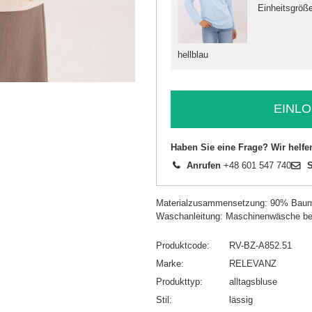
Einheitsgröß
hellblau
EINLO
Haben Sie eine Frage? Wir helfe
Anrufen
+48 601 547 740
S
Materialzusammensetzung: 90% Baum
Waschanleitung: Maschinenwäsche be
Produktcode
RV-BZ-A852.51
Marke
RELEVANZ
Produkttyp
alltagsbluse
Stil
lässig