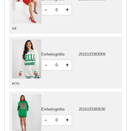
-
+
rot
Einheitsgröße
2016103383009
-
+
ecru
Einheitsgröße
2016103383030
-
+