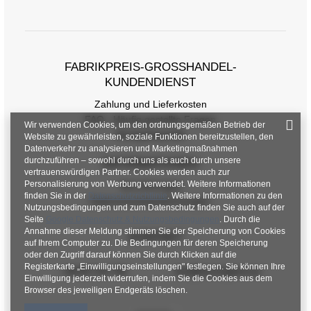
Größentabelle
Maße flach gemessen (+/- 1cm)
Größe
one size
FABRIKPREIS-GROSSHANDEL-K
UNDENDIENST
[A] Brustumfang
114
Zahlung und Lieferkosten
[C] Hüftumfang
102
FAQ - Häufig gestellte Fragen
Wir verwenden Cookies, um den ordnungsgemäßen Betrieb der
Rückgabepolitik
[D] Gesamtlänge
81
Website zu gewährleisten, soziale Funktionen bereitzustellen, den
Datenverkehr zu analysieren und Marketingmaßnahmen
durchzuführen – sowohl durch uns als auch durch unsere
[E] Ärmellänge
51
INFORMATIONEN
vertrauenswürdigen Partner. Cookies werden auch zur
Personalisierung von Werbung verwendet. Weitere Informationen
Verordnungen
finden Sie in der
Datenschutzrichtlinie
. Weitere Informationen zu den
Datenschutzbestimmungen
Nutzungsbedingungen und zum Datenschutz finden Sie auch auf der
Seite
Google Datenschutz & Nutzungsbedingungen
. Durch die
Annahme dieser Meldung stimmen Sie der Speicherung von Cookies
KONTAKT
auf Ihrem Computer zu. Die Bedingungen für deren Speicherung
oder den Zugriff darauf können Sie durch Klicken auf die
Registerkarte „Einwilligungseinstellungen" festlegen. Sie können Ihre
+48 601 547 740
hurt@factoryprice.eu
Einwilligung jederzeit widerrufen, indem Sie die Cookies aus dem
Browser des jeweiligen Endgeräts löschen.