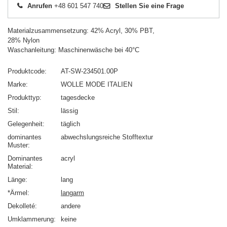
Anrufen
+48 601 547 740
Stellen Sie eine Frage
Materialzusammensetzung: 42% Acryl, 30% PBT,
28% Nylon
Waschanleitung: Maschinenwäsche bei 40°C
Produktcode
AT-SW-234501.00P
Marke
WOLLE MODE ITALIEN
Produkttyp
tagesdecke
Stil
lässig
Gelegenheit
täglich
dominantes
abwechslungsreiche Stofftextur
Muster
Dominantes
acryl
Material
Länge
lang
*Ärmel
langarm
Dekolleté
andere
Umklammerung
keine