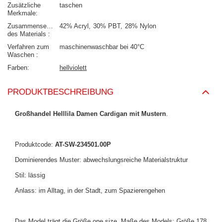
Zusätzliche
taschen
Merkmale
Zusammensetzung
42% Acryl
30% PBT
28% Nylon
des Materials
Verfahren zum
maschinenwaschbar bei 40°C
Waschen
Farben
hellviolett
PRODUKTBESCHREIBUNG
Großhandel Helllila Damen Cardigan mit Mustern
.
Produktcode:
AT-SW-234501.00P
Dominierendes Muster: abwechslungsreiche Materialstruktur
Stil: lässig
Anlass: im Alltag, in der Stadt, zum Spazierengehen
Das Model trägt die Größe one size. Maße des Models: Größe 178