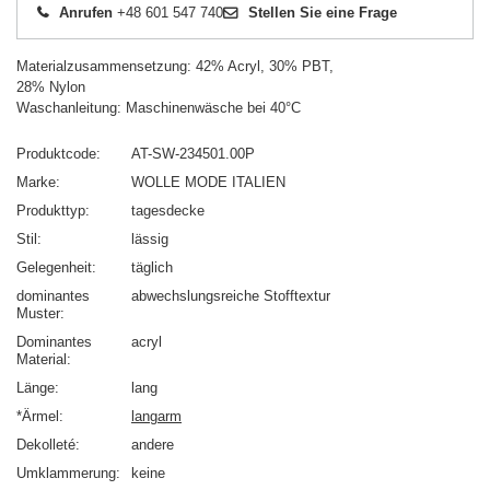
Anrufen
+48 601 547 740
Stellen Sie eine Frage
Materialzusammensetzung: 42% Acryl, 30% PBT,
28% Nylon
Waschanleitung: Maschinenwäsche bei 40°C
Produktcode
AT-SW-234501.00P
Marke
WOLLE MODE ITALIEN
Produkttyp
tagesdecke
Stil
lässig
Gelegenheit
täglich
dominantes
abwechslungsreiche Stofftextur
Muster
Dominantes
acryl
Material
Länge
lang
*Ärmel
langarm
Dekolleté
andere
Umklammerung
keine