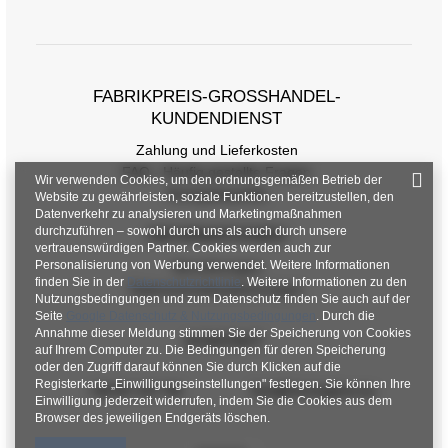
Größentabelle
Maße flach gemessen (+/- 1cm)
Größe
one size
FABRIKPREIS-GROSSHANDEL-K
UNDENDIENST
[A] Brustumfang
114
Zahlung und Lieferkosten
[C] Hüftumfang
102
FAQ - Häufig gestellte Fragen
Wir verwenden Cookies, um den ordnungsgemäßen Betrieb der
Rückgabepolitik
[D] Gesamtlänge
81
Website zu gewährleisten, soziale Funktionen bereitzustellen, den
Datenverkehr zu analysieren und Marketingmaßnahmen
durchzuführen – sowohl durch uns als auch durch unsere
[E] Ärmellänge
51
INFORMATIONEN
vertrauenswürdigen Partner. Cookies werden auch zur
Personalisierung von Werbung verwendet. Weitere Informationen
Verordnungen
finden Sie in der
Datenschutzrichtlinie
. Weitere Informationen zu den
Datenschutzbestimmungen
Nutzungsbedingungen und zum Datenschutz finden Sie auch auf der
Seite
Google Datenschutz & Nutzungsbedingungen
. Durch die
Annahme dieser Meldung stimmen Sie der Speicherung von Cookies
KONTAKT
auf Ihrem Computer zu. Die Bedingungen für deren Speicherung
oder den Zugriff darauf können Sie durch Klicken auf die
Registerkarte „Einwilligungseinstellungen" festlegen. Sie können Ihre
+48 601 547 740
hurt@factoryprice.eu
Einwilligung jederzeit widerrufen, indem Sie die Cookies aus dem
Browser des jeweiligen Endgeräts löschen.