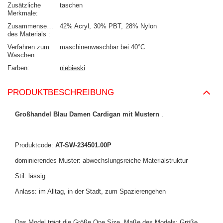
Zusätzliche
taschen
Merkmale
Zusammensetzung
42% Acryl
30% PBT
28% Nylon
des Materials
Verfahren zum
maschinenwaschbar bei 40°C
Waschen
Farben
niebieski
PRODUKTBESCHREIBUNG
Großhandel Blau Damen Cardigan mit Mustern
.
Produktcode:
AT-SW-234501.00P
dominierendes Muster: abwechslungsreiche Materialstruktur
Stil: lässig
Anlass: im Alltag, in der Stadt, zum Spazierengehen
Das Model trägt die Größe One Size. Maße des Models: Größe