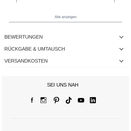
Alle anzeigen
BEWERTUNGEN
RÜCKGABE & UMTAUSCH
VERSANDKOSTEN
SEI UNS NAH
Größentabelle
Maße flach gemessen (+/- 1 cm)
Größe
36
38
40
42