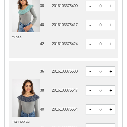
-
+
38
2016103375400
-
+
40
2016103375417
minze
-
+
42
2016103375424
-
+
36
2016103375530
-
+
38
2016103375547
-
+
40
2016103375554
marineblau