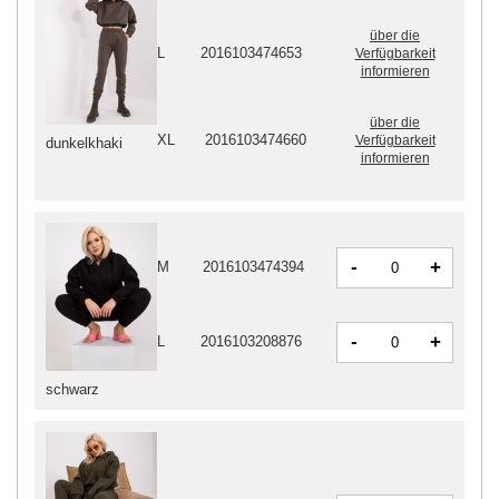
über die
L
2016103474653
Verfügbarkeit
informieren
über die
XL
2016103474660
Verfügbarkeit
dunkelkhaki
informieren
-
+
M
2016103474394
-
+
L
2016103208876
schwarz