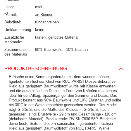
Länge
midi
*Ärmel
an Riemen
Dekolleté
rundschreiben
Umklammerung
keine
Zusätzliche
tasten
geripptes Material
Merkmale
Zusammensetzung
90% Baumwolle
10% Elastan
des Materials
PRODUKTBESCHREIBUNG
Erfrische deine Sommergarderobe mit dem wunderschönen,
figurbetonten fuchsia Kleid von RUE PARIS! Dieses dekorative
Kleid aus geripptem Baumwollstoff wurde mit Klasse entworfen,
und die ausgeklügelten Details in Form von Knöpfen machen es
ideal für den Alltag, Spaziergänge, den Sommer und Dates. Das
Produkt besteht aus 90% Baumwolle und 10% Elasthan und sollte
bei 30°C in der Waschmaschine gewaschen werden. Das Model
trägt Größe S, und die Maße des Kleides in Größe S, flach
gemessen, sind: Brustweite - 29 cm und Gesamtlänge - 116 cm
(dehnbares Material). Produktcode: RV-SK-7836.58P. Entdecke
deine beste Seite in diesem saisonalen, figurbetonten fuchsia
Kleid aus geripptem Baumwollstoff von RUE PARIS! Wähle