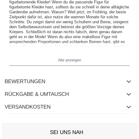
figurbetonende Kleider! Wenn du die passende Figur für
figurbetonte Kleider hast, solltest du sie schnell in deine alltägliche
Garderobe aufnehmen. Warum? Weil jetzt, im Frühling, der beste
Zeitpunkt dafür ist, also nutze die warmen Monate für solche
Schnitte. Du zeigst damit ein wenig Schultern und Beine, steigerst
dein Selbstbewusstsein und betonst die größten Vorzüge deines
Körpers. Schließlich ist daran nichts falsch, denn genau darum
geht es in der Mode! Wenn du also eine makellose Figur mit
ansprechenden Proportionen und schlanken Beinen hast, gibt es
keinen Grund zu warten. Aktuell ist vor allem das figurbetonte Midi-
Kleid in Mode, aber es gibt auch andere Schnitte, sodass du leicht
ein Modell für dich finden kannst. Frauen, die sich ihres Körpers
Alle anzeigen
bewusst sind, tragen im Frühling gerne solche Kleider, um ihren
schlanken Körper zu zeigen und Sexualität auszustrahlen. Umso
mehr, da moderne Designs es uns ermöglichen, feminine Eleganz
mit ultra Komfort und einem fantastischen sportlichen Flair zu
BEWERTUNGEN
kombinieren. Solche Modelle sind so vielseitig, dass du sie sowohl
mit Sneakers als auch mit eleganteren High Heels kombinieren
kannst! Nicht umsonst haben sie bereits bekannte Promis und
RÜCKGABE & UMTAUSCH
Mode-Influencerinnen von Instagram für sich entdeckt – schließe
dich ihnen an. Figurbetontes Kleid für verschiedene Anlässe. Wir
VERSANDKOSTEN
setzen auf hohe Qualität der Materialien und präzise Verarbeitung,
damit du dich besonders und sicher fühlst, wenn du unsere Kleider
trägst. Möchtest du jeden Tag schick aussehen? Kaufe das ideale
Kleid für die Arbeit und das Wochenende. Sieh dir auch das
modische Hochzeitskleid für jede Figur an. Unser
Bekleidungsgeschäft bietet eine große Auswahl an modischen
SEI UNS NAH
Hochzeitskleidern und Abendkleidern. Diese Kleider passen