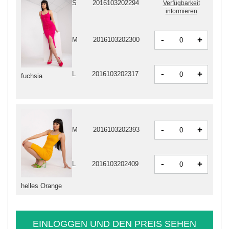
S
2016103202294
Verfügbarkeit
informieren
-
+
M
2016103202300
-
+
L
2016103202317
fuchsia
-
+
M
2016103202393
-
+
L
2016103202409
helles Orange
EINLOGGEN UND DEN PREIS SEHEN