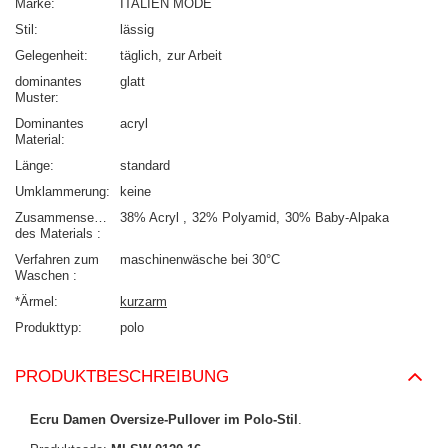
Marke
ITALIEN MODE
Stil
lässig
Gelegenheit
täglich
zur Arbeit
dominantes
glatt
Muster
Dominantes
acryl
Material
Länge
standard
Umklammerung
keine
Zusammensetzung
38% Acryl
32% Polyamid
30% Baby-Alpaka
des Materials
Verfahren zum
maschinenwäsche bei 30°C
Waschen
*Ärmel
kurzarm
Produkttyp
polo
PRODUKTBESCHREIBUNG
Ecru Damen Oversize-Pullover im Polo-Stil
.