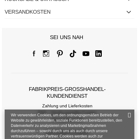
VERSANDKOSTEN
SEI UNS NAH
Größentabelle
Maße flach gemessen (+/- 1cm)
Größe
Einheitsgröße
FABRIKPREIS-GROSSHANDEL-K
[A] Brustumfang
96
UNDENDIENST
[C] Hüftumfang
98
Zahlung und Lieferkosten
FAQ - Häufig gestellte Fragen
[D] Gesamtlänge
66
Wir verwenden Cookies, um den ordnungsgemäßen Betrieb der
Rückgabepolitik
Website zu gewährleisten, soziale Funktionen bereitzustellen, den
[E] Ärmellänge
31
Datenverkehr zu analysieren und Marketingmaßnahmen
durchzuführen – sowohl durch uns als auch durch unsere
INFORMATIONEN
vertrauenswürdigen Partner. Cookies werden auch zur