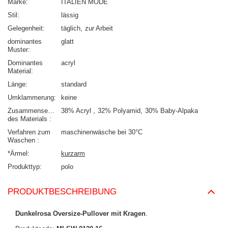
Marke
ITALIEN MODE
Stil
lässig
Gelegenheit
täglich
zur Arbeit
dominantes
glatt
Muster
Dominantes
acryl
Material
Länge
standard
Umklammerung
keine
Zusammensetzung
38% Acryl
32% Polyamid
30% Baby-Alpaka
des Materials
Verfahren zum
maschinenwäsche bei 30°C
Waschen
*Ärmel
kurzarm
Produkttyp
polo
PRODUKTBESCHREIBUNG
Dunkelrosa Oversize-Pullover mit Kragen
.