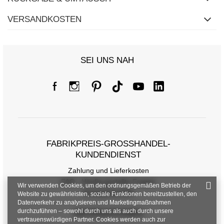
VERSANDKOSTEN
SEI UNS NAH
Größentabelle
Maße flach gemessen (+/- 1 cm)
Größe
one size
FABRIKPREIS-GROSSHANDEL-K
[A] Brustumfang
96
UNDENDIENST
[C] Hüftumfang
98
Zahlung und Lieferkosten
FAQ - Häufig gestellte Fragen
[D] Gesamtlänge
66
Wir verwenden Cookies, um den ordnungsgemäßen Betrieb der
Rückgabepolitik
Website zu gewährleisten, soziale Funktionen bereitzustellen, den
[E] Ärmellänge
31
Datenverkehr zu analysieren und Marketingmaßnahmen
durchzuführen – sowohl durch uns als auch durch unsere
INFORMATIONEN
vertrauenswürdigen Partner. Cookies werden auch zur