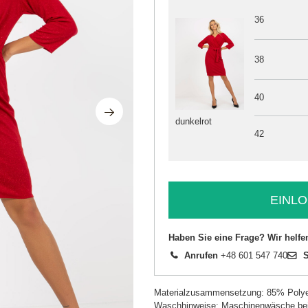
36
38
40
dunkelrot
42
EINLO
Haben Sie eine Frage? Wir helfe
Anrufen
+48 601 547 740
S
Materialzusammensetzung: 85% Polye
Waschhinweise: Maschinenwäsche be