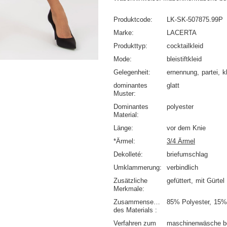
Produktcode
LK-SK-507875.99P
Marke
LACERTA
Produkttyp
cocktailkleid
Mode
bleistiftkleid
Gelegenheit
ernennung
partei
k
dominantes
glatt
Muster
Dominantes
polyester
Material
Länge
vor dem Knie
*Ärmel
3/4 Ärmel
Dekolleté
briefumschlag
Umklammerung
verbindlich
Zusätzliche
gefüttert
mit Gürtel
Merkmale
Zusammensetzung
85% Polyester
15%
des Materials
Verfahren zum
maschinenwäsche b