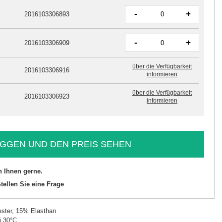
-
+
2016103306893
-
+
2016103306909
über die Verfügbarkeit
2016103306916
informieren
über die Verfügbarkeit
2016103306923
informieren
GGEN UND DEN PREIS SEHEN
n Ihnen gerne.
tellen Sie eine Frage
ster, 15% Elasthan
i 30°C