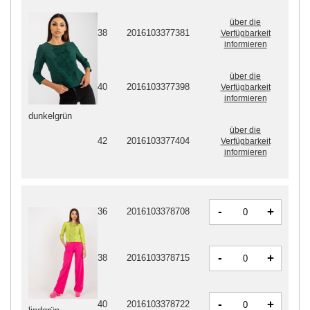
über die
38
2016103377381
Verfügbarkeit
informieren
über die
40
2016103377398
Verfügbarkeit
informieren
dunkelgrün
über die
42
2016103377404
Verfügbarkeit
informieren
-
+
36
2016103378708
-
+
38
2016103378715
-
+
40
2016103378722