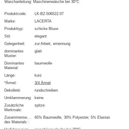
Waschanleitung: Maschinenwäsche bei 30°C
Produktcode
LK-BZ-506522.07
Marke
LACERTA
Produkttyp
schicke Bluse
Stil
elegant
Gelegenheit
zur Arbeit
ernennung
dominantes
glatt
Muster
Dominantes
baumwolle
Material
Länge
kurz
*Ärmel
3/4 Ärmel
Dekolleté
rundschreiben
Umklammerung
keine
Zusätzliche
spitze
Merkmale
Zusammensetzung
65% Baumwolle
30% Polyester
5% Elastan
des Materials