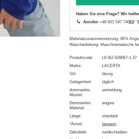
Haben Sie eine Frage? Wir helfe
Anrufen
+48 601 547 740
S
Materialzusammensetzung: 85% Ango
Waschanleitung: Maschinenwäsche be
Produktcode
LK-BZ-509067-1.27
Marke
LACERTA
Stil
lässig
Gelegenheit
täglich
dominantes
anmeldung
Muster
Dominantes
angora
Material
Länge
standard
*Ärmel
langarm
Dekolleté
rundschreiben