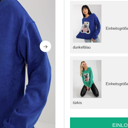
Einheitsgröß
dunkelblau
Einheitsgröß
türkis
EINLO