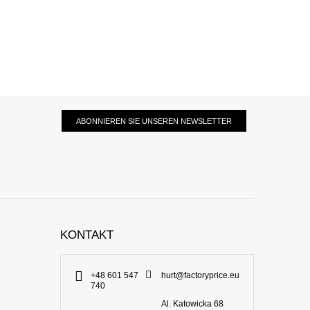
ABONNIEREN SIE UNSEREN NEWSLETTER
KONTAKT
+48 601 547
hurt@factoryprice.eu
740
Al. Katowicka 68