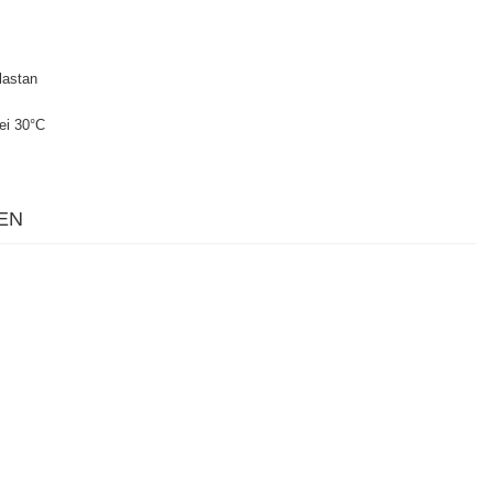
lastan
ei 30°C
EN