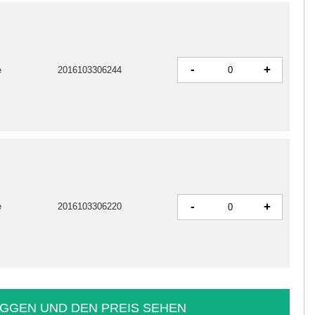
-
+
e
2016103306244
-
+
e
2016103306220
GGEN UND DEN PREIS SEHEN