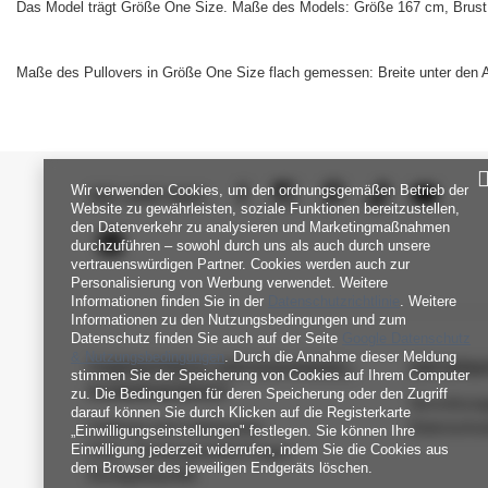
Das Model trägt Größe One Size. Maße des Models: Größe 167 cm, Brust 
Maße des Pullovers in Größe One Size flach gemessen: Breite unter den 
Wir verwenden Cookies, um den ordnungsgemäßen Betrieb der
SEI UNS NAH
Website zu gewährleisten, soziale Funktionen bereitzustellen,
den Datenverkehr zu analysieren und Marketingmaßnahmen
durchzuführen – sowohl durch uns als auch durch unsere
vertrauenswürdigen Partner. Cookies werden auch zur
Personalisierung von Werbung verwendet. Weitere
Informationen finden Sie in der
Datenschutzrichtlinie
. Weitere
Informationen zu den Nutzungsbedingungen und zum
Datenschutz finden Sie auch auf der Seite
Google Datenschutz
& Nutzungsbedingungen
. Durch die Annahme dieser Meldung
FABRIKPREIS-GROSSHANDEL-K
INFORM
stimmen Sie der Speicherung von Cookies auf Ihrem Computer
UNDENDIENST
zu. Die Bedingungen für deren Speicherung oder den Zugriff
Verordnun
darauf können Sie durch Klicken auf die Registerkarte
Zahlung und Lieferkosten
Datenschu
„Einwilligungseinstellungen" festlegen. Sie können Ihre
Einwilligung jederzeit widerrufen, indem Sie die Cookies aus
FAQ - Häufig gestellte Fragen
dem Browser des jeweiligen Endgeräts löschen.
Rückgabepolitik