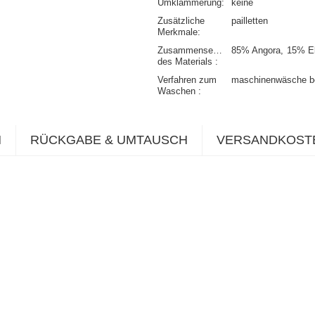
Umklammerung
keine
Zusätzliche
pailletten
Merkmale
Zusammensetzung
85% Angora
15% E
des Materials
Verfahren zum
maschinenwäsche b
Waschen
N
RÜCKGABE & UMTAUSCH
VERSANDKOST