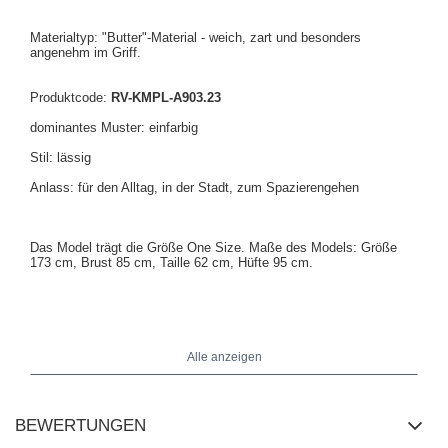
Materialtyp: "Butter"-Material - weich, zart und besonders
angenehm im Griff.
Produktcode:
RV-KMPL-A903.23
dominantes Muster: einfarbig
Stil: lässig
Anlass: für den Alltag, in der Stadt, zum Spazierengehen
Das Model trägt die Größe One Size. Maße des Models: Größe
173 cm, Brust 85 cm, Taille 62 cm, Hüfte 95 cm.
Maße des Sets in Größe One Size: Breite unter den Achseln - 62
cm, Länge des Pullovers - 70 cm, Ärmellänge - 59 cm (ab Naht),
Hüftbreite - 53 cm, Breite der Hose an der Taille - 40 cm (flach),
Alle anzeigen
Breite der Hose an der Taille - 62 cm (dehnbar), Hüftbreite - 53 cm,
Länge der Hose - 108 cm.
BEWERTUNGEN