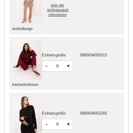
über die
Verfügbarkeit
informieren
dunkelbeige
Einheitsgröße
5906694055515
-
+
kastanienbraun
Einheitsgröße
5906694053283
-
+