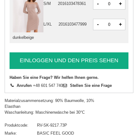
-
+
S/M
2016103478361
-
+
L/XL
2016103477999
dunkelbeige
EINLOGGEN UND DEN PREIS SEHEN
Haben Sie eine Frage? Wir helfen Ihnen gerne.
Anrufen
+48 601 547 740
Stellen Sie eine Frage
Materialzusammensetzung: 90% Baumwolle, 10%
Elasthan
Waschanleitung: Maschinenwäsche bei 30°C
Produktcode
RV-SK-9217.73P
Marke
BASIC FEEL GOOD