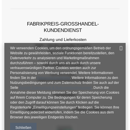
FABRIKPREIS-GROSSHANDEL-K
UNDENDIENST
Zahlung und Lieferkosten
FAQ - Häufig gestellte Fragen
Wir verwenden Cookies, um den ordnungsgemäßen Betrieb der
Rückgabepolitik
Website zu gewährleisten, soziale Funktionen bereitzustellen, den
Datenverkehr zu analysieren und Marketingmaßnahmen
durchzuführen – sowohl durch uns als auch durch unsere
INFORMATIONEN
vertrauenswürdigen Partner. Cookies werden auch zur
Personalisierung von Werbung verwendet. Weitere Informationen
Verordnungen
finden Sie in der
Datenschutzrichtlinie
. Weitere Informationen zu den
Datenschutzbestimmungen
Nutzungsbedingungen und zum Datenschutz finden Sie auch auf der
Seite
Google Datenschutz & Nutzungsbedingungen
. Durch die
Annahme dieser Meldung stimmen Sie der Speicherung von Cookies
KONTAKT
auf Ihrem Computer zu. Die Bedingungen für deren Speicherung
oder den Zugriff darauf können Sie durch Klicken auf die
Registerkarte „Einwilligungseinstellungen" festlegen. Sie können Ihre
+48 601 547 740
hurt@factoryprice.eu
Einwilligung jederzeit widerrufen, indem Sie die Cookies aus dem
Browser des jeweiligen Endgeräts löschen.
Schließen