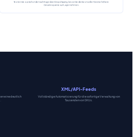
Testen Sie zunächst die Nachfrage über Dropshipping, bevor Sie die Bestseller für eine höhere
Gewinnspanne auf Lager nehmen.
XML/API-Feeds
en eine deutlich
Vollständige Automatisierung für die sofortige Verwaltung von
.
Tausenden von SKUs.