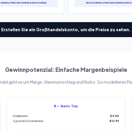
ANDELSPREIS NACH ANMELDUNG SICHTBAR
GROSSHANDELSPREIS NACH ANMELDUNG SIC
Erstellen Sie ein Großhandelskonto, um die Preise zu sehen.
Gewinnpotenzial: Einfache Margenbeispiele
el geht es um Marge, Warenumschlag und Risiko. So modellieren Partn
B — Basic Top
Großhandel:
€4.50
Typischer Einzelhandel:
€12.99