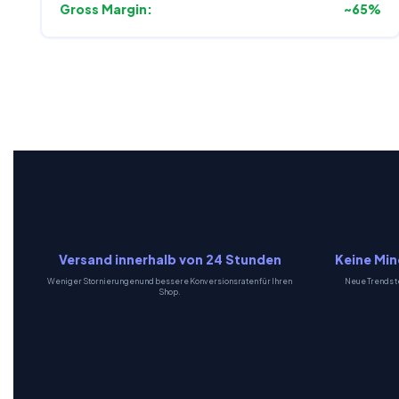
Gross Margin:
~65%
Versand innerhalb von 24 Stunden
Keine Min
Weniger Stornierungen und bessere Konversionsraten für Ihren
Neue Trends t
Shop.