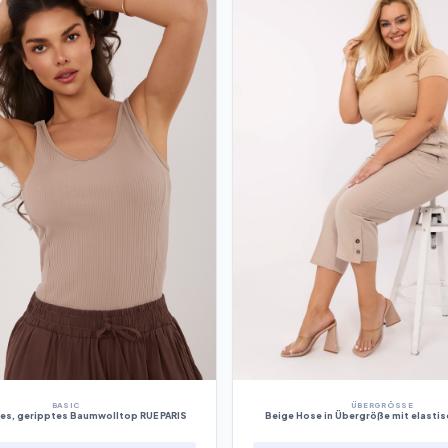
BASIC
ÜBERGRÖSSE
es, geripptes Baumwolltop RUE PARIS
Beige Hose in Übergröße mit elasti