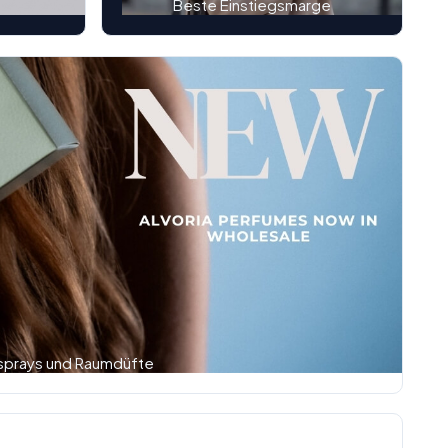
n
Beste Einstiegsmarge
sprays und Raumdüfte