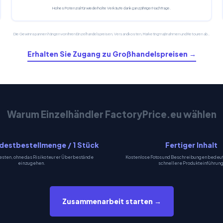
Hohes Potenzial für wiederholte Verkäufe dank ganzjähriger Nachfrage.
Die Gewinnspannen hängen von Ihren Einzelhandelspreisen, Versandkosten, Marketingmaßnahmen und Retouren ab..
Erhalten Sie Zugang zu Großhandelspreisen →
Warum Einzelhändler FactoryPrice.eu wählen
destbestellmenge / 1 Stück
Fertiger Inhalt
esten, ohne das Risiko teurer Überbestände
Kostenlose Fotos und Beschreibungen bedeut
einzugehen.
schnellere Produkteinführung
Zusammenarbeit starten →