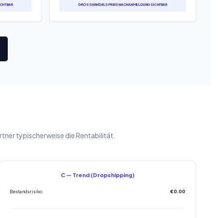
HTBAR
GROSSHANDELSPREIS NACH ANMELDUNG SICHTBAR
er typischerweise die Rentabilität.
C — Trend (Dropshipping)
Bestandsrisiko:
€0.00