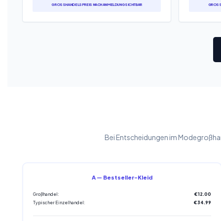
GROSSHANDELSPREIS NACH ANMELDUNG SICHTBAR
GROSSH
Bei Entscheidungen im Modegroßhand
A — Bestseller-Kleid
Großhandel:
€12.00
Typischer Einzelhandel:
€34.99