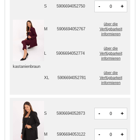
-
+
S
5906694052750
über die
M
5906694052767
Verfügbarkeit
informieren
über die
L
5906694052774
Verfügbarkeit
informieren
kastanienbraun
über die
XL
5906694052781
Verfügbarkeit
informieren
-
+
S
5906694052873
-
+
M
5906694053122