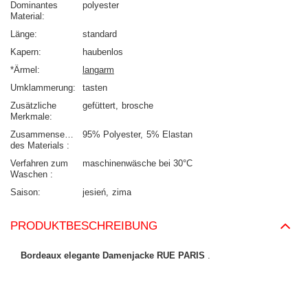
Dominantes
polyester
Material
Länge
standard
Kapern
haubenlos
*Ärmel
langarm
Umklammerung
tasten
Zusätzliche
gefüttert
brosche
Merkmale
Zusammensetzung
95% Polyester
5% Elastan
des Materials
Verfahren zum
maschinenwäsche bei 30°C
Waschen
Saison
jesień
zima
PRODUKTBESCHREIBUNG
Bordeaux elegante Damenjacke RUE PARIS
.