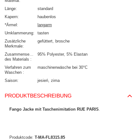
Material
Länge
standard
Kapern
haubenlos
*Ärmel
langarm
Umklammerung
tasten
Zusätzliche
gefüttert
brosche
Merkmale
Zusammensetzung
95% Polyester
5% Elastan
des Materials
Verfahren zum
maschinenwäsche bei 30°C
Waschen
Saison
jesień
zima
PRODUKTBESCHREIBUNG
Fango Jacke mit Taschenimitation RUE PARIS
.
Produktcode:
T-MA-FL8315.85