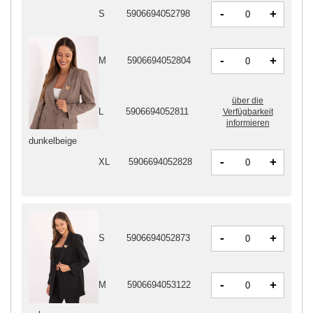
-
+
S
5906694052798
-
+
M
5906694052804
über die
L
5906694052811
Verfügbarkeit
informieren
dunkelbeige
-
+
XL
5906694052828
-
+
S
5906694052873
-
+
M
5906694053122