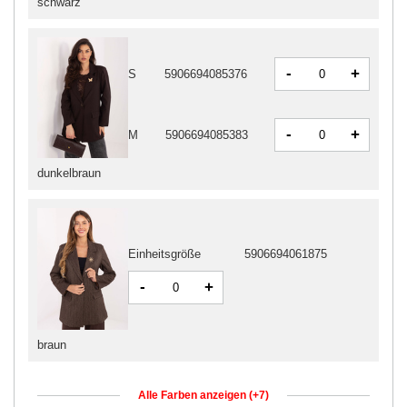
schwarz
-
+
S
5906694085376
-
+
M
5906694085383
dunkelbraun
Einheitsgröße
5906694061875
-
+
braun
Alle Farben anzeigen (+7)