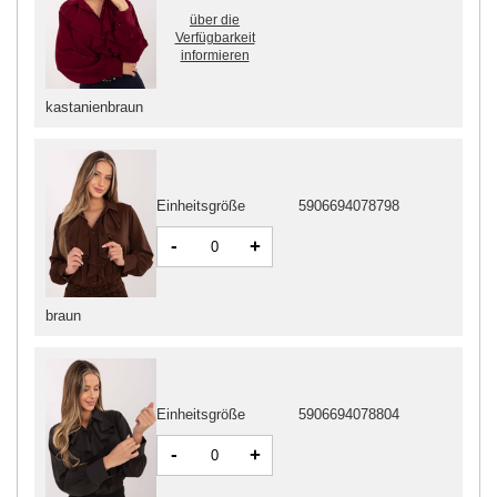
über die
Verfügbarkeit
informieren
kastanienbraun
Einheitsgröße
5906694078798
-
+
braun
Einheitsgröße
5906694078804
-
+