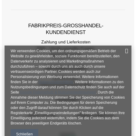
FABRIKPREIS-GROSSHANDEL-K
UNDENDIENST
Zahlung und Lieferkosten
FAQ - Häufig gestellte Fragen
Wir verwenden Cookies, um den ordnungsgemäßen Betrieb der
Rückgabepolitik
Website zu gewährleisten, soziale Funktionen bereitzustellen, den
Datenverkehr zu analysieren und Marketingmaßnahmen
durchzuführen – sowohl durch uns als auch durch unsere
INFORMATIONEN
vertrauenswürdigen Partner. Cookies werden auch zur
Personalisierung von Werbung verwendet. Weitere Informationen
Verordnungen
finden Sie in der
Datenschutzrichtlinie
. Weitere Informationen zu den
Datenschutzbestimmungen
Nutzungsbedingungen und zum Datenschutz finden Sie auch auf der
Seite
Google Datenschutz & Nutzungsbedingungen
. Durch die
Annahme dieser Meldung stimmen Sie der Speicherung von Cookies
KONTAKT
auf Ihrem Computer zu. Die Bedingungen für deren Speicherung
oder den Zugriff darauf können Sie durch Klicken auf die
Registerkarte „Einwilligungseinstellungen" festlegen. Sie können Ihre
+48 601 547 740
hurt@factoryprice.eu
Einwilligung jederzeit widerrufen, indem Sie die Cookies aus dem
Browser des jeweiligen Endgeräts löschen.
Schließen