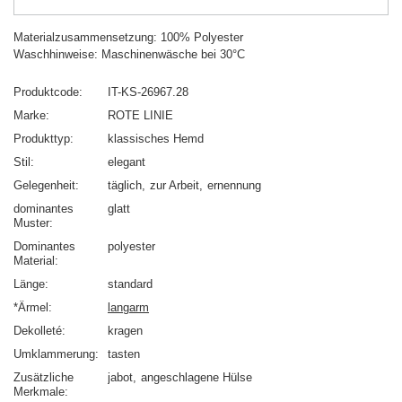
Materialzusammensetzung: 100% Polyester
Waschhinweise: Maschinenwäsche bei 30°C
Produktcode
IT-KS-26967.28
Marke
ROTE LINIE
Produkttyp
klassisches Hemd
Stil
elegant
Gelegenheit
täglich
zur Arbeit
ernennung
dominantes
glatt
Muster
Dominantes
polyester
Material
Länge
standard
*Ärmel
langarm
Dekolleté
kragen
Umklammerung
tasten
Zusätzliche
jabot
angeschlagene Hülse
Merkmale