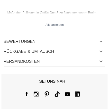
Maße des Pullovers in Größe One Size flach gemessen: Breite
unter den Achseln - 65 cm, Breite an der Hüfte - 57 cm,
Ärmellänge - 42 cm (von der Naht), Gesamtlänge - 60 cm.
Alle anzeigen
BEWERTUNGEN
RÜCKGABE & UMTAUSCH
VERSANDKOSTEN
SEI UNS NAH