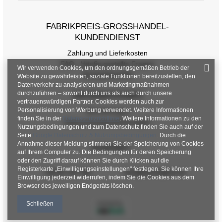
FABRIKPREIS-GROSSHANDEL-K
UNDENDIENST
Zahlung und Lieferkosten
FAQ - Häufig gestellte Fragen
Wir verwenden Cookies, um den ordnungsgemäßen Betrieb der
Rückgabepolitik
Website zu gewährleisten, soziale Funktionen bereitzustellen, den
Datenverkehr zu analysieren und Marketingmaßnahmen
durchzuführen – sowohl durch uns als auch durch unsere
INFORMATIONEN
vertrauenswürdigen Partner. Cookies werden auch zur
Personalisierung von Werbung verwendet. Weitere Informationen
Verordnungen
finden Sie in der
Datenschutzrichtlinie
. Weitere Informationen zu den
Datenschutzbestimmungen
Nutzungsbedingungen und zum Datenschutz finden Sie auch auf der
Seite
Google Datenschutz & Nutzungsbedingungen
. Durch die
Annahme dieser Meldung stimmen Sie der Speicherung von Cookies
KONTAKT
auf Ihrem Computer zu. Die Bedingungen für deren Speicherung
oder den Zugriff darauf können Sie durch Klicken auf die
Registerkarte „Einwilligungseinstellungen" festlegen. Sie können Ihre
+48 601 547 740
hurt@factoryprice.eu
Einwilligung jederzeit widerrufen, indem Sie die Cookies aus dem
Browser des jeweiligen Endgeräts löschen.
Schließen