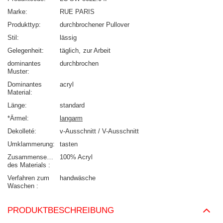
Marke
RUE PARIS
Produkttyp
durchbrochener Pullover
Stil
lässig
Gelegenheit
täglich
zur Arbeit
dominantes
durchbrochen
Muster
Dominantes
acryl
Material
Länge
standard
*Ärmel
langarm
Dekolleté
v-Ausschnitt / V-Ausschnitt
Umklammerung
tasten
Zusammensetzung
100% Acryl
des Materials
Verfahren zum
handwäsche
Waschen
PRODUKTBESCHREIBUNG