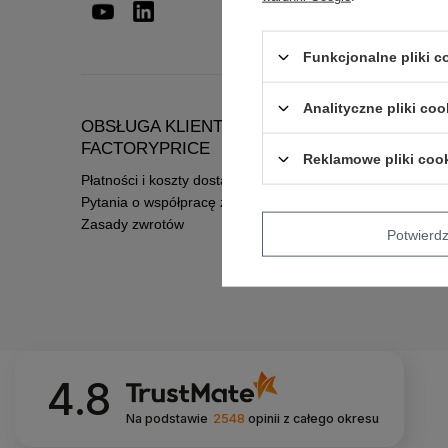
Funkcjonalne pliki 
Analityczne pliki coo
OBSŁUGA KLIENTA HURTOWNI
INFORM
FACTORYPRICE
Regulamin
Reklamowe pliki coo
Płatności i koszty dostawy
Polityka pr
Pytania o współpracę z hurtownią
Zasady zwrotów
Potwier
4.8
Na podstawie
2548
opinii
z całego okresu