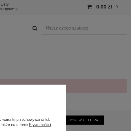
Listy
0,00 zł
akupowe
ć warunki przechowywania lub
ZAPISZ SIĘ DO NEWSLETTERA
 także na stronie
Prywatność i