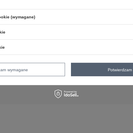
cookie (wymagane)
kie
ACJE
DLA DROPSHIPPERÓW
Co to jest dropshipping
kie
ywatności
Hurtownia dropshipping
Jak zacząć dropshipping
Dropshipping odzieży – przewodnik
dzam wymagane
Potwierdzam 
Hurtownia dla sklepów stacjonarny
zaopatrzenie butiku od 1 sztuki