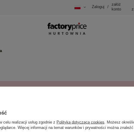
załóż
Zaloguj
/
konto
z
a
Powrót
ość
w celu realizacji usług zgodnie z
Polityką dotyczącą cookies
. Możesz określi
eglądarce. Więcej informacji na temat warunków i prywatności można znaleźć