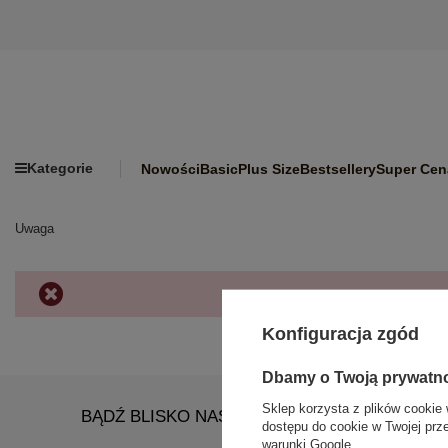
Kategorie
Nowości
Basic
Plus Size
Bestsellery
Super Cen
Uwaga
Konfiguracja zgód
Dbamy o Twoją prywatn
Sklep korzysta z plików cookie 
BĄDŹ BLISKO NAS
dostępu do cookie w Twojej prz
warunki Google
.