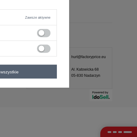
Zawsze aktywne
KONTAKT
+48601 547
hurt@factoryprice.eu
740
Pn.-Pt. 08:00-
Al. Katowicka 68
wszystkie
16:00
ch –
05-830
Nadarzyn