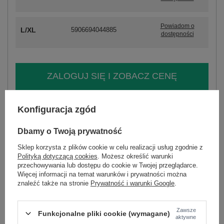
Powiadom o
L/XL
5906694044885
dostępności
ZALOGUJ SIĘ I ZOBACZ CENĘ
Masz pytanie? Chętnie pomożemy.
Konfiguracja zgód
Zadzwoń
+48 601 547 740
Zadaj pytanie
Dbamy o Twoją prywatność
skład materiału : 100% wiskoza
Sklep korzysta z plików cookie w celu realizacji usług zgodnie z
sposób prania : pranie w pralce w 30°C
Polityką dotyczącą cookies
. Możesz określić warunki
przechowywania lub dostępu do cookie w Twojej przeglądarce.
Kod produktu
LK-SK-509813.95
Więcej informacji na temat warunków i prywatności można
znaleźć także na stronie
Prywatność i warunki Google
.
Marka
LAKERTA
typ produktu
sukienka codzienna
sukienka letnia
sukienka koszulowa
Zawsze
Funkcjonalne pliki cookie (wymagane)
aktywne
styl
elegancki