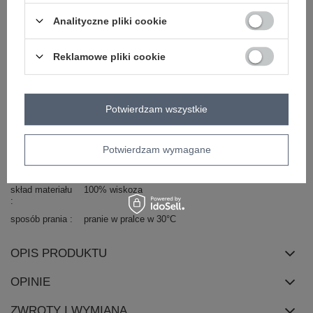
okazja
codzienne
do pracy
wizytowe
Analityczne pliki cookie
wzór
gładki
dominujący
Reklamowe pliki cookie
materiał
wiskoza
dominujący
długość
midi
rękaw
długi rękaw
Potwierdzam wszystkie
dekolt
kołnierzyk
zapięcie
guziki
Potwierdzam wymagane
cechy
kieszenie
z paskiem
bufiasty rękaw
dodatkowe
skład materiału
100% wiskoza
sposób prania
pranie w pralce w 30°C
OPIS PRODUKTU
OPINIE
ZWROTY I WYMIANA