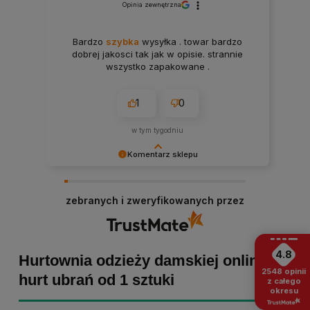
Opinia zewnętrzna
Bardzo
szybka
wysyłka . towar bardzo
dobrej jakosci tak jak w opisie. strannie
wszystko zapakowane .
1
0
w tym tygodniu
Komentarz sklepu
Paulina Grabarczyk dziękujemy za poświęcony
czas i dodaną opinię! Takie słowa dodają nam
zebranych i zweryfikowanych przez
skrzydeł, dlatego tym bardziej cieszymy się, że
zakup przebiegł pomyślnie. Obiecujemy
utrzymać dobrą passę - zapraszamy ponownie! :)
4.8
Hurtownia odzieży damskiej online -
2548
opinii
hurt ubrań od 1 sztuki
z całego
okresu