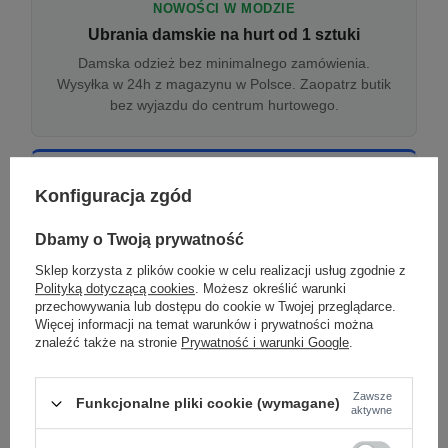
NOWOŚCI W MODZIE
Ubrania damskie na hurt od 1 sztuki
Damska odzież bez minimalnego zamówienia.
Wysyłka w 24h z magazynu w Polsce. Zaopatrz butik
bez wyjazdu do centrum hurtowego.
ONLINE
Konfiguracja zgód
Odzież damska hurtowo online
Internetowa hurtownia damska z plikiem XML/CSV.
Dbamy o Twoją prywatność
Integracja z WooCommerce, Shopify, BaseLinker.
Sklep korzysta z plików cookie w celu realizacji usług zgodnie z
Aktualizacja stanów co godzinę.
Polityką dotyczącą cookies
. Możesz określić warunki
przechowywania lub dostępu do cookie w Twojej przeglądarce.
Więcej informacji na temat warunków i prywatności można
znaleźć także na stronie
Prywatność i warunki Google
.
DROPSHIPPING
Damskie ubrania w dropshippingu
Zawsze
Funkcjonalne pliki cookie (wymagane)
Hurt odzieży damskiej z wysyłką na etykiecie Twojego
aktywne
sklepu w całej UE. Zero magazynu, zero
zamrożonego kapitału.