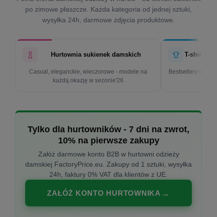
po zimowe płaszcze. Każda kategoria od jednej sztuki,
wysyłka 24h, darmowe zdjęcia produktowe.
Hurtownia sukienek damskich
T-shirty d
Casual, eleganckie, wieczorowe - modele na
Bestsellery w cen
każdą okazję w sezonie'26
k
Tylko dla hurtowników - 7 dni na zwrot,
10% na pierwsze zakupy
Załóż darmowe konto B2B w hurtowni odzieży
damskiej FactoryPrice.eu. Zakupy od 1 sztuki, wysyłka
24h, faktury 0% VAT dla klientów z UE.
ZAŁÓŻ KONTO HURTOWNIKA