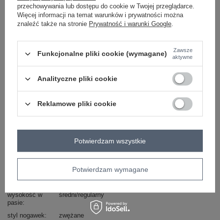
ZALOGUJ SIĘ I ZOBACZ CENĘ
przechowywania lub dostępu do cookie w Twojej przeglądarce.
Więcej informacji na temat warunków i prywatności można
znaleźć także na stronie
Prywatność i warunki Google
.
Masz pytanie? Chętnie pomożemy.
Zadzwoń
+48 601 547 740
Zadaj pytanie
Zawsze
Funkcjonalne pliki cookie (wymagane)
aktywne
Kod produktu
319-SP-750.49
Analityczne pliki cookie
Marka
RUE PARIS
wzór
gładki
dominujący
Reklamowe pliki cookie
styl
casual
okazja
codzienne
do pracy
Potwierdzam wszystkie
długość
długa
nogawki
typ produktu
rurki
skinny fit
Potwierdzam wymagane
materiał
bawełna
dominujący
wysokość w
średni/regularny
pasie
styl nogawek
zwężane