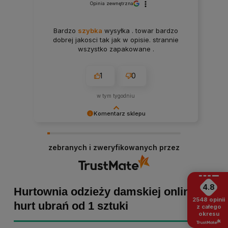
Opinia zewnętrzna
Bardzo
szybka
wysyłka . towar bardzo
dobrej jakosci tak jak w opisie. strannie
wszystko zapakowane .
1
0
w tym tygodniu
Komentarz sklepu
Paulina Grabarczyk dziękujemy za poświęcony
czas i dodaną opinię! Takie słowa dodają nam
zebranych i zweryfikowanych przez
skrzydeł, dlatego tym bardziej cieszymy się, że
zakup przebiegł pomyślnie. Obiecujemy
utrzymać dobrą passę - zapraszamy ponownie! :)
4.8
Hurtownia odzieży damskiej online -
2548
opinii
hurt ubrań od 1 sztuki
z całego
okresu