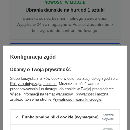
NOWOŚCI W MODZIE
Ubrania damskie na hurt od 1 sztuki
Damska odzież bez minimalnego zamówienia.
Wysyłka w 24h z magazynu w Polsce. Zaopatrz butik
bez wyjazdu do centrum hurtowego.
ONLINE
Konfiguracja zgód
Odzież damska hurtowo online
Internetowa hurtownia damska z plikiem XML/CSV.
Dbamy o Twoją prywatność
Integracja z WooCommerce, Shopify, BaseLinker.
Sklep korzysta z plików cookie w celu realizacji usług zgodnie z
Aktualizacja stanów co godzinę.
Polityką dotyczącą cookies
. Możesz określić warunki
przechowywania lub dostępu do cookie w Twojej przeglądarce.
Więcej informacji na temat warunków i prywatności można
znaleźć także na stronie
Prywatność i warunki Google
.
DROPSHIPPING
Damskie ubrania w dropshippingu
Zawsze
Funkcjonalne pliki cookie (wymagane)
Hurt odzieży damskiej z wysyłką na etykiecie Twojego
aktywne
sklepu w całej UE. Zero magazynu, zero
zamrożonego kapitału.