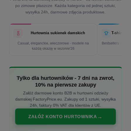
po zimowe płaszcze. Każda kategoria od jednej sztuki,
wysyłka 24h, darmowe zdjęcia produktowe.
Hurtownia sukienek damskich
T-shirty d
Casual, eleganckie, wieczorowe - modele na
Bestsellery w cen
każdą okazję w sezonie'26
k
Tylko dla hurtowników - 7 dni na zwrot,
10% na pierwsze zakupy
Załóż darmowe konto B2B w hurtowni odzieży
damskiej FactoryPrice.eu. Zakupy od 1 sztuki, wysyłka
24h, faktury 0% VAT dla klientów z UE.
ZAŁÓŻ KONTO HURTOWNIKA