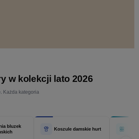
 w kolekcji lato 2026
e. Każda kategoria
ia bluzek
Hur
Koszule damskie hurt
skich