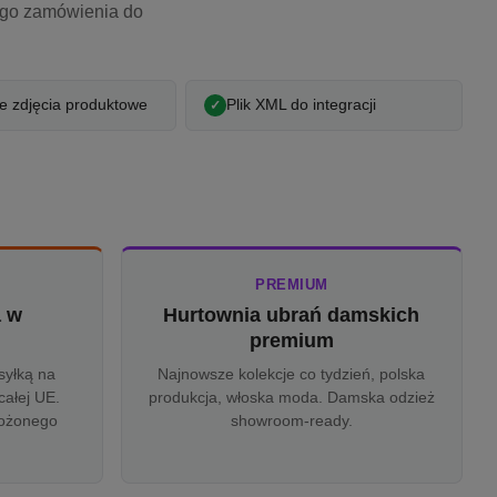
ego zamówienia do
 zdjęcia produktowe
Plik XML do integracji
PREMIUM
a w
Hurtownia ubrań damskich
u
premium
syłką na
Najnowsze kolekcje co tydzień, polska
całej UE.
produkcja, włoska moda. Damska odzież
rożonego
showroom-ready.