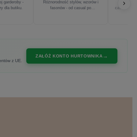
j garderoby -
Różnorodność stylów, wzorów i
Najnowsze
ry dla butiku.
fasonów - od casual po
casualowe, s
eleganckie.
ZAŁÓŻ KONTO HURTOWNIKA
entów z UE.