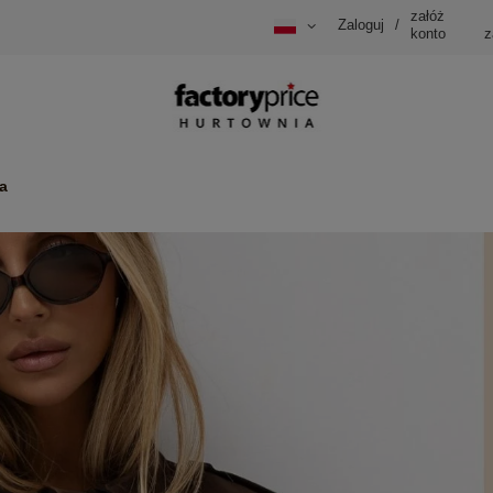
załóż
Zaloguj
/
konto
z
a