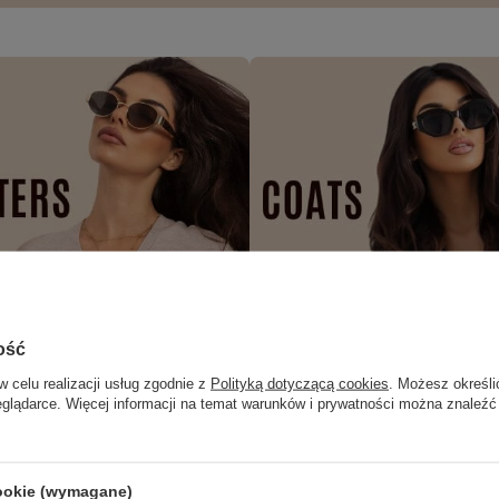
ość
w celu realizacji usług zgodnie z
Polityką dotyczącą cookies
. Możesz określi
eglądarce. Więcej informacji na temat warunków i prywatności można znaleźć
cookie (wymagane)