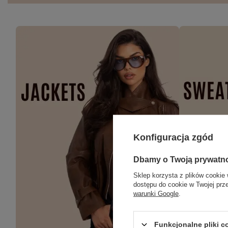
Konfiguracja zgód
Dbamy o Twoją prywatn
Sklep korzysta z plików cookie 
dostępu do cookie w Twojej prz
warunki Google
.
Funkcjonalne pliki 