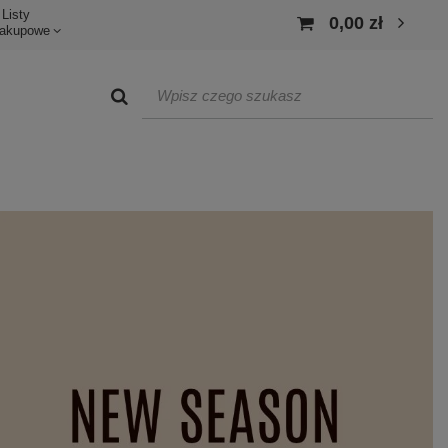
Listy
0,00 zł
akupowe