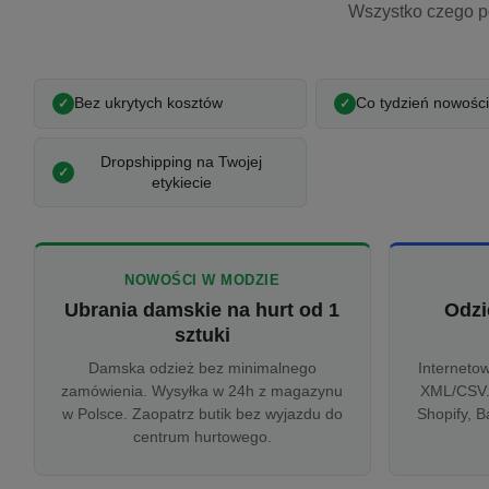
Wszystko czego p
Bez ukrytych kosztów
Co tydzień nowości
Dropshipping na Twojej
etykiecie
NOWOŚCI W MODZIE
Ubrania damskie na hurt od 1
Odzi
sztuki
Damska odzież bez minimalnego
Interneto
zamówienia. Wysyłka w 24h z magazynu
XML/CSV.
w Polsce. Zaopatrz butik bez wyjazdu do
Shopify, B
centrum hurtowego.