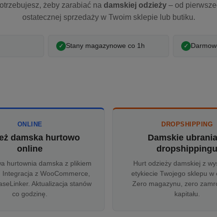
otrzebujesz, żeby zarabiać na
damskiej odzieży
– od pierwsz
ostatecznej sprzedaży w Twoim sklepie lub butiku.
Stany magazynowe co 1h
Darmowe
ONLINE
DROPSHIPPING
eż damska hurtowo
Damskie ubrani
online
dropshipping
wa hurtownia damska z plikiem
Hurt odzieży damskiej z wy
 Integracja z WooCommerce,
etykiecie Twojego sklepu w 
aseLinker. Aktualizacja stanów
Zero magazynu, zero zam
co godzinę.
kapitału.