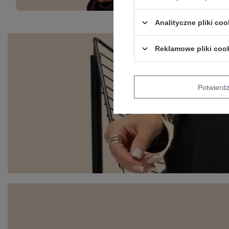
Analityczne pliki coo
Reklamowe pliki coo
Potwier